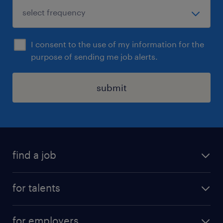
I consent to the use of my information for the
purpose of sending me job alerts.
submit
find a job
all jobs
for talents
career advice
operational career
careers at Randstad
for employers