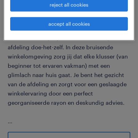
reject all cookies
job details
accept all cookies
Als Winkelbediende kom je terecht in een
wereld vol klusprojecten en variatie op de
afdeling doe-het-zelf. In deze bruisende
winkelomgeving zorg jij dat elke klusser (van
beginner tot ervaren vakman) met een
glimlach naar huis gaat. Je bent het gezicht
van de afdeling en zorgt voor een geslaagde
winkelervaring door een perfect
georganiseerde rayon en deskundig advies.
...