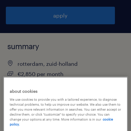
apply
summary
rotterdam, zuid-holland
€2,850 per month
permanent
about cookies
We use cookies to provide you with a tailored experience, to diagnose
technical problems, to help us improve our website. We also use them to
offer you more relevant information in searches. You can either accept or
job category
decline them, or click "customize" to specify your choice. You can
other
change your options at any time. More information is in our
cookie
policy.