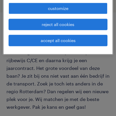
customize
reject all cookies
job details
accept all cookies
Stop met dromen en word
vrachtwagenchauffeur. Wij betalen jouw
rijbewijs C/CE en daarna krijg je een
jaarcontract. Het grote voordeel van deze
baan? Je zit bij ons niet vast aan één bedrijf in
de transport. Zoek je toch iets anders in de
regio Rotterdam? Dan regelen wij een nieuwe
plek voor je. Wij matchen je met de beste
werkgever. Pak je kans en geef gas!