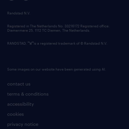
randstad innovation fund
country websites
Randstad N.V.
contact us
Registered in The Netherlands No: 33216172 Registered office:
Diemermere 25, 1112 TC Diemen, The Netherlands.
RANDSTAD,
is a registered trademark of © Randstad N.V.
Some images on our website have been generated using AI.
contact us
terms & conditions
accessibility
cookies
privacy notice