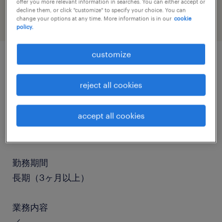
offer you more relevant information in searches. You can either accept or
decline them, or click "customize" to specify your choice. You can
change your options at any time. More information is in our
cookie
policy.
customize
job details
reject all cookies
職種
accept all cookies
個配・宅配・ルート・配送、中型トラック、準中
型免許、中型免許
勤務期間
長期（3ヶ月以上）
業務内容