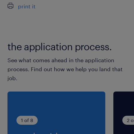
あり（12/29～1/5休み）
print it
就業時間
8:00-17:00（実働8時間00分・休憩60分）
the application process.
残業
■1日1～2時間、月30時間程度の見込み
See what comes ahead in the application
process. Find out how we help you land that
job.
1 of 8
2 o