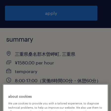
apply
summary
三重県桑名郡木曽岬町, 三重県
¥1580.00 per hour
temporary
8:00-17:00（実働8時間00分・休憩60分）
about cookies
job category
We use cookies to provide you with a tailored experience, to diagnose
technical problems, to help us improve our website. We also use them to
warehousing & distribution