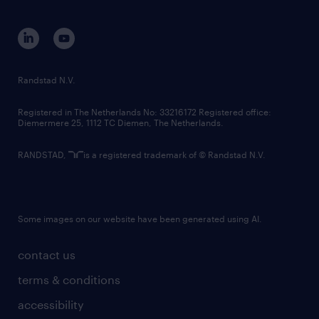
disclaimer
equity, diversity, inclusion and belonging
contact us
corporate governance
randstad innovation fund
country websites
Randstad N.V.
contact us
Registered in The Netherlands No: 33216172 Registered office:
Diemermere 25, 1112 TC Diemen, The Netherlands.
RANDSTAD,
is a registered trademark of © Randstad N.V.
Some images on our website have been generated using AI.
contact us
terms & conditions
accessibility