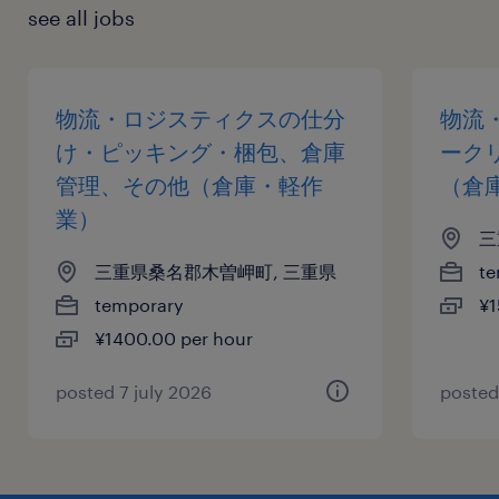
see all jobs
物流・ロジスティクスの仕分
物流
け・ピッキング・梱包、倉庫
ーク
管理、その他（倉庫・軽作
（倉
業）
三
三重県桑名郡木曽岬町, 三重県
te
temporary
¥1
¥1400.00 per hour
posted 7 july 2026
posted