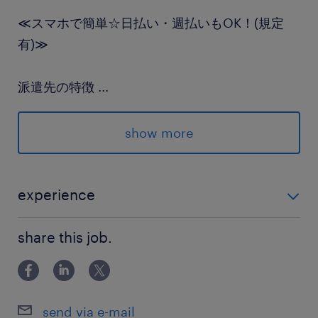
≪スマホで簡単☆日払い・週払いもOK！(規定
有)≫
派遣先の特徴
...
20代.30代.40代の年齢層の方が活躍している活
気のある職場です。
show more
最寄駅
関西本線／弥富駅（車7分）
experience
近鉄名古屋本線／近鉄弥富駅（車9分）
■準中型免許または、中型免許(8t限定)MT必須 ■3t車以
share this job.
上の乗務経験のある方優遇◎
休日休暇
シフト制
■週休2日 ※GW、夏休み、年末年始などの連休
send via e-mail