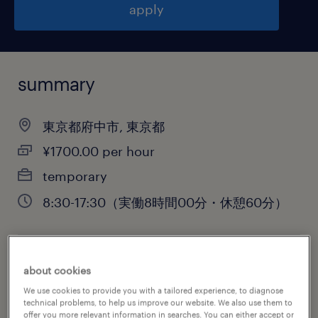
apply
summary
東京都府中市, 東京都
¥1700.00 per hour
temporary
8:30-17:30（実働8時間00分・休憩60分）
job category
about cookies
warehousing & distribution
We use cookies to provide you with a tailored experience, to diagnose
technical problems, to help us improve our website. We also use them to
offer you more relevant information in searches. You can either accept or