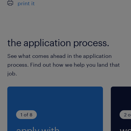
print it
人気飲料の製造や運搬などに深く関わっている企
業です。
最寄駅
the application process.
南武線、武蔵野線／府中本町駅（徒歩13分）
京王線／府中(東京都)駅（その他8分）
See what comes ahead in the application
京王線、南武線／分倍河原駅（その他7分）
process. Find out how we help you land that
job.
休日休暇
土日祝日
就業時間
8:30-17:30（実働8時間00分・休憩60分）
1 of 8
2 o
apply with
we