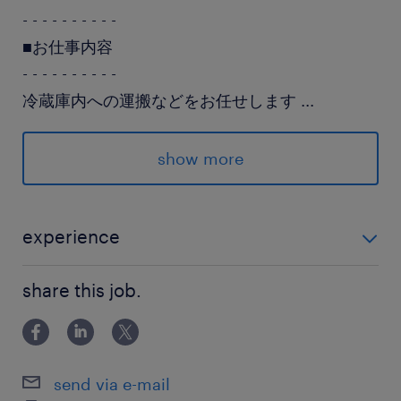
- - - - - - - - - -
■お仕事内容
- - - - - - - - - -
冷蔵庫内への運搬などをお任せします
...
（庫内は5～15℃とすずしい♪）
show more
＊荷下ろし作業
＊受け入れ
＊検品
experience
＊数量確認
■フォークリフトのご経験（カウンター、リーチ） ブラ
＊QRコード発行 など
share this job.
ンクや経験年数などは気になる点はお気軽にご相談く
ださい！
カウンター、リーチ作業があります！
send via e-mail
派遣先の特徴