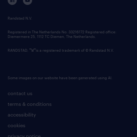
randstad innovation fund
country websites
Randstad N.V.
contact us
Registered in The Netherlands No: 33216172 Registered office:
Diemermere 25, 1112 TC Diemen, The Netherlands.
RANDSTAD,
is a registered trademark of © Randstad N.V.
Some images on our website have been generated using AI.
contact us
terms & conditions
accessibility
cookies
privacy notice