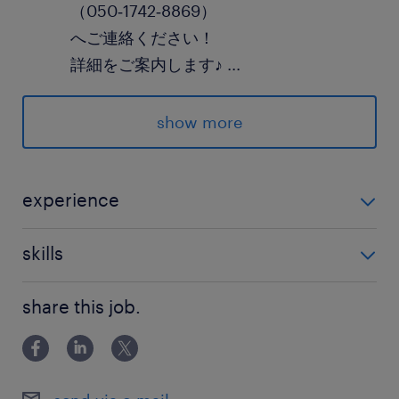
（050‐1742‐8869）
へご連絡ください！
詳細をご案内します♪
...
＃forklift
show more
派遣先の特徴
ランスタッドの仲間がたくさんの職場で安心して
experience
スタートできます！
フォークリフト免許必須 リーチフォーク経験必須
skills
最寄駅
【転職時のサポート・福利厚生】
つくばエクスプレス線／つくば駅（車15分）
share this job.
ランスタッドなら♪
JR常磐線／土浦駅（車20分）
〇転職時の不安な給与面も
JR常磐線／神立駅（車20分）
働いた分給料日より前にもらえる
『前給制度』を利用できる♪