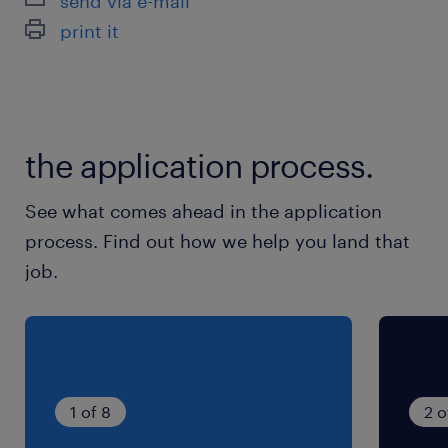
send via e-mail
〇スタートから6か月後に有給付与（規定あり）
休日休暇
print it
有給は1日単位でも半日単位でも取得可能です！
土日祝日
繁忙時期は土曜出勤あり10月下旬～1月上旬まで
繁忙期（20ｈ～45ｈ残業）
the application process.
就業時間
9:00-17:30（実働7時間00分・休憩90分）
See what comes ahead in the application
※15分間の午前と午後に休出の休憩有り。時間帯
process. Find out how we help you land that
は作業次第で変わります。
job.
残業
月20時間程度（1日1時間ほど）、繁忙期40時間
程度
1 of 8
2 o
交通費