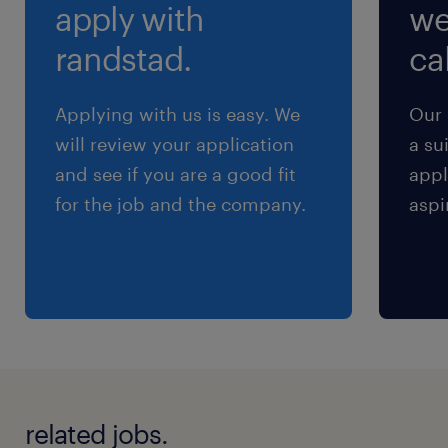
apply with
we
※通勤交通費実費支払／上限4万円／月※規定あ
り
randstad.
cal
Applying with us is easy. We
Our 
will review your application
a su
and see if you are a good fit
appl
for the job and the company.
aspi
related jobs.