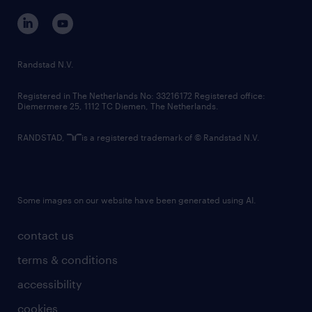
corporate governance
randstad innovation fund
country websites
Randstad N.V.
contact us
Registered in The Netherlands No: 33216172 Registered office:
Diemermere 25, 1112 TC Diemen, The Netherlands.
RANDSTAD,
is a registered trademark of © Randstad N.V.
Some images on our website have been generated using AI.
contact us
terms & conditions
accessibility
cookies