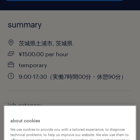
summary
茨城県土浦市, 茨城県
¥1500.00 per hour
temporary
9:00-17:30（実働7時間00分・休憩90分）
job category
warehousing & distribution
about cookies
We use cookies to provide you with a tailored experience, to diagnose
technical problems, to help us improve our website. We also use them to
offer you more relevant information in searches. You can either accept or