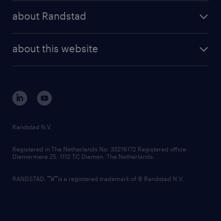
press releases
randstad share
randstad professional
about Randstad
news and events
investor contacts
randstad enterprise
company profile
future of work
randstad digital
about this website
sustainability
tech suite
disclaimer
equity, diversity, inclusion and belonging
contact us
corporate governance
randstad innovation fund
country websites
Randstad N.V.
contact us
Registered in The Netherlands No: 33216172 Registered office:
Diemermere 25, 1112 TC Diemen, The Netherlands.
RANDSTAD,
is a registered trademark of © Randstad N.V.