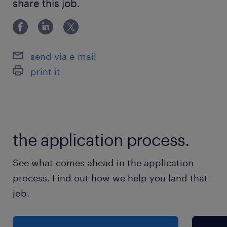
リーチフォークが多めです
share this job.
です）
＜フォークの経験年数・ブランクは問いません＞
send via e-mail
まずはお気軽にお問合せ下さい
print it
派遣先の特徴
全国で商品の保管や管理、配送などの物流サービ
スを提供しています
the application process.
最寄駅
See what comes ahead in the application
相模線／上溝駅（バス12分）
process. Find out how we help you land that
京王相模原線、横浜線、相模線／橋本(神奈川県)
job.
駅（車18分）
横浜線／淵野辺駅（車16分）