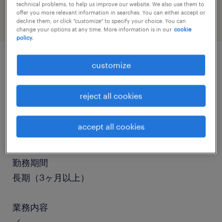
technical problems, to help us improve our website. We also use them to
offer you more relevant information in searches. You can either accept or
decline them, or click "customize" to specify your choice. You can
change your options at any time. More information is in our
cookie
policy.
customize
job details
reject all cookies
職種
フォークリフト、仕分け・ピッキング・梱包、検
accept all cookies
品、入出荷
勤務期間
長期（3ヶ月以上）
業務内容