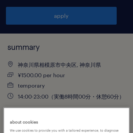
apply
summary
神奈川県相模原市中央区, 神奈川県
¥1500.00 per hour
temporary
14:00-23:00（実働8時間00分・休憩60分）
about cookies
job category
We use cookies to provide you with a tailored experience, to diagnose
warehousing & distribution