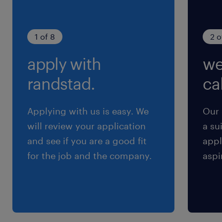
休日休暇
週休2日
1 of 8
2 o
月・火休みもしくは木・金休み ※別途、長期
apply with
we
休暇あり(GW、お盆、年末年始は各9日間ほど)
randstad.
cal
就業時間
14:00-23:00（実働8時間00分・休憩60分）
Applying with us is easy. We
Our 
will review your application
a su
and see if you are a good fit
appl
for the job and the company.
aspi