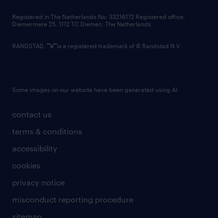
contact us
Registered in The Netherlands No: 33216172 Registered office:
Diemermere 25, 1112 TC Diemen, The Netherlands.
RANDSTAD,
is a registered trademark of © Randstad N.V.
Some images on our website have been generated using AI.
contact us
terms & conditions
accessibility
cookies
privacy notice
misconduct reporting procedure
sitemap