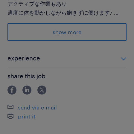
アクティブな作業もあり
適度に体を動かしながら飽きずに働けます♪
...
show more
＝＝＝
深夜手当で効率よく
理想の収入をGET
experience
＝＝＝
必須：フォークリフト免許
share this job.
#forklift
send via e-mail
派遣先の特徴
print it
来社不要の「WEB・電話面談」実施中
夜間や土日の登録も可能です♪