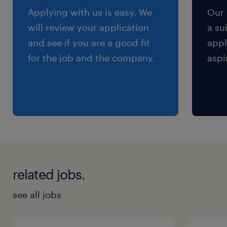
Applying with us is easy. We
Our 
残業
will review your application
a su
月0～10時間程度
and see if you are a good fit
appl
for the job and the company.
aspi
related jobs.
see all jobs