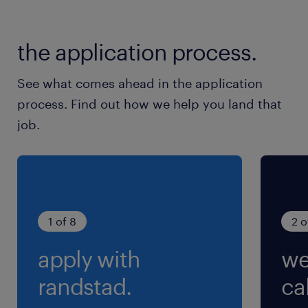
お問合せ・ご応募お待ちしております
the application process.
最寄駅
東北本線、東武日光線／栗橋駅（車8分）
See what comes ahead in the application
東武日光線／幸手駅（車10分）
process. Find out how we help you land that
JR宇都宮線／東鷲宮駅（車16分）
job.
休日休暇
土日祝日
就業時間
1 of 8
2 o
（1）7:00-15:30（実働7時間30分・休憩60分）
apply with
we
（2）13:00-21:30（実働7時間30分・休憩60分）
（3）22:00-6:30（実働7時間30分・休憩60分）
randstad.
cal
※1週間ごとの3交替勤務