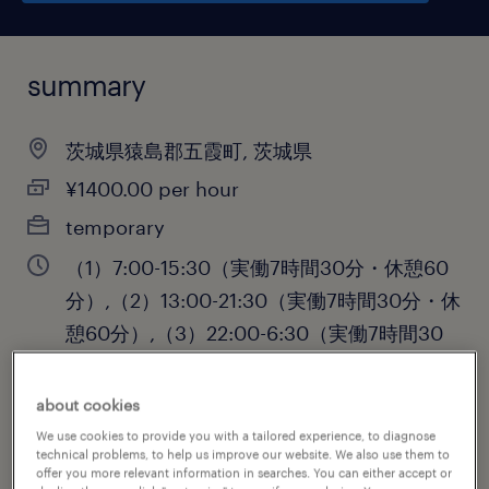
summary
茨城県猿島郡五霞町, 茨城県
¥1400.00 per hour
temporary
（1）7:00-15:30（実働7時間30分・休憩60
分）,（2）13:00-21:30（実働7時間30分・休
憩60分）,（3）22:00-6:30（実働7時間30
分・休憩60分）
about cookies
We use cookies to provide you with a tailored experience, to diagnose
technical problems, to help us improve our website. We also use them to
job category
offer you more relevant information in searches. You can either accept or