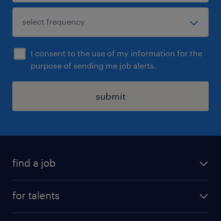
I consent to the use of my information for the
purpose of sending me job alerts.
submit
find a job
all jobs
for talents
career advice
operational career
careers at Randstad