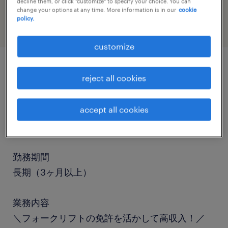
decline them, or click "customize" to specify your choice. You can
warehousing & distribution
change your options at any time. More information is in our
cookie
policy.
customize
job details
reject all cookies
accept all cookies
職種
フォークリフト
勤務期間
長期（3ヶ月以上）
業務内容
＼フォークリフトの免許を活かして高収入！／