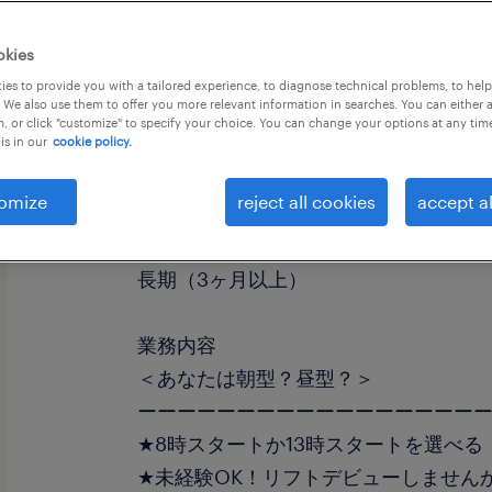
okies
es to provide you with a tailored experience, to diagnose technical problems, to hel
 We also use them to offer you more relevant information in searches. You can either 
, or click "customize" to specify your choice. You can change your options at any tim
is in our
cookie policy.
職種
フォークリフト
omize
reject all cookies
accept al
勤務期間
長期（3ヶ月以上）
業務内容
＜あなたは朝型？昼型？＞
ーーーーーーーーーーーーーーーーー
★8時スタートか13時スタートを選べる
★未経験OK！リフトデビューしません