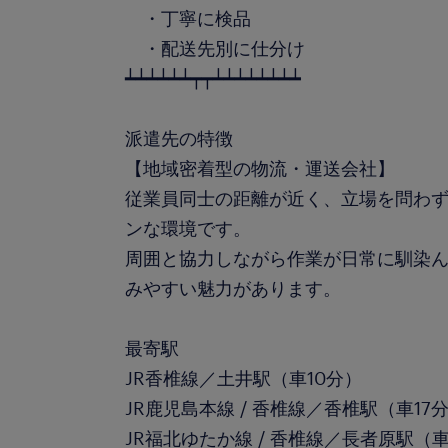
・丁寧に検品
・配送先別に仕分け
┷┷┷┷┷┷┯┯┷┷┷┷┷┷┷┷
派遣先の特徴
【地域密着型の物流・運送会社】
従業員同士の距離が近く、立場を問わ
ンな環境です。
周囲と協力しながら作業が日常に馴染
みやすい魅力があります。
最寄駅
JR香椎線／土井駅（車10分）
JR鹿児島本線 / 香椎線／香椎駅（車17
JR福北ゆたか線 / 香椎線／長者原駅（車