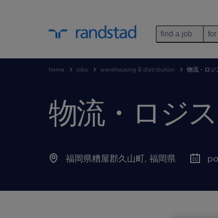
find a job
for
home
jobs
warehousing & distribution
物流・ロジ
物流・ロジス
福岡県糟屋郡久山町
,
福岡県
po