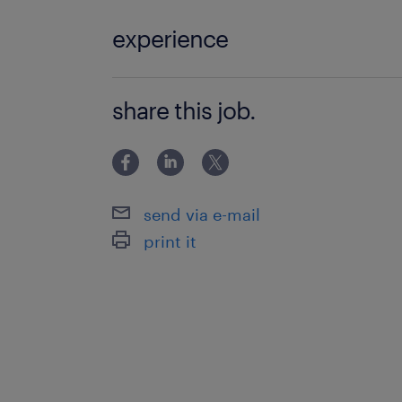
experience
【未経験OK】 【ブランクのある方OK
share this job.
運転技能講習の修了証をお持ちの方 ・
経験がある方は活かせます
send via e-mail
print it