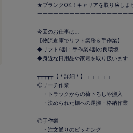
★ブランクOK！キャリアを取り戻しま
ーーーーーーーーーーーーーーーーー
今回のお仕事は...
【物流倉庫でリフト業務＆手作業】
◆リフト6割：手作業4割の良環境
◆身近な日用品や家電を取り扱います
┯┯┯┯┯【＊詳細＊】┯┯┯┯┯
◎リーチ作業
・トラックからの荷下ろしや搬入
・決められた棚への運搬・格納作業
◎手作業
・注文通りのピッキング