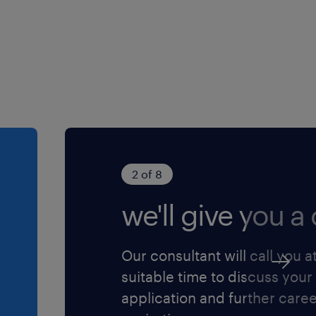
2 of 8
we'll give you a c
Our consultant will call you a
suitable time to discuss your
application and further care