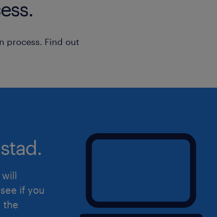
ess.
n process. Find out
stad.
will
see if you
d the