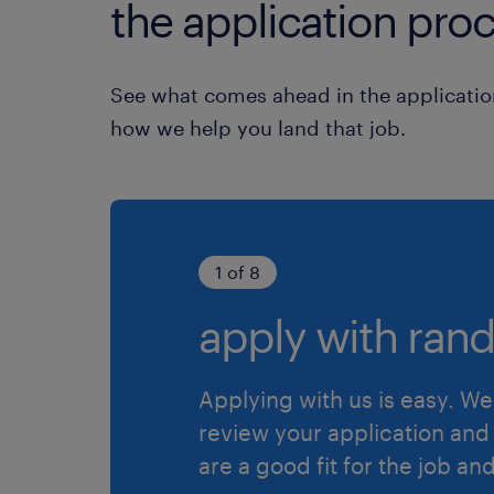
the application proc
See what comes ahead in the applicatio
how we help you land that job.
1 of 8
apply with rand
Applying with us is easy. We 
review your application and 
are a good fit for the job an