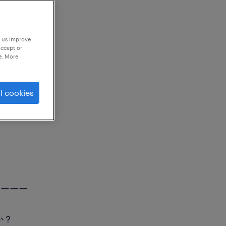
p us improve
accept or
e. More
l cookies
ーーーー
か？