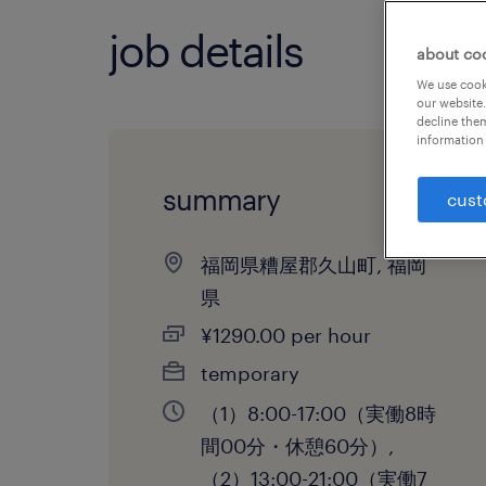
job details
about co
We use cooki
our website.
decline them
information 
summary
cust
福岡県糟屋郡久山町, 福岡
県
¥1290.00 per hour
temporary
（1）8:00-17:00（実働8時
間00分・休憩60分）,
（2）13:00-21:00（実働7