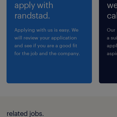
apply with
we
※上限4万円／月まで実費支給
randstad.
cal
Applying with us is easy. We
Our 
will review your application
a su
and see if you are a good fit
appl
for the job and the company.
aspi
related jobs.