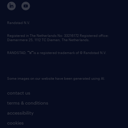
corporate governance
randstad innovation fund
country websites
Randstad N.V.
contact us
Registered in The Netherlands No: 33216172 Registered office:
Diemermere 25, 1112 TC Diemen, The Netherlands.
RANDSTAD,
is a registered trademark of © Randstad N.V.
Some images on our website have been generated using AI.
contact us
terms & conditions
accessibility
cookies