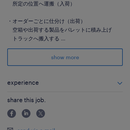
所定の位置へ運搬（入荷）
・オーダーごとに仕分け（出荷）
空箱や出荷する製品をパレットに積み上げ
トラックへ搬入する
...
派遣先の特徴
show more
◆自動車部品の管理を請け負っている倉庫でのお
仕事です
◆男性9割ですが、女性も活躍中の職場
experience
◆20代・30代・40代・50代が活躍中◎
◆フォークリフト運転技能講習を修了された方。実務
◆制服・帽子・安全靴・ヘルメットの貸与あり
share this job.
経験は不問◎今回使用するのはカウンターフォークリ
フトです。
最寄駅
地下鉄南北線／泉中央駅（車25分）