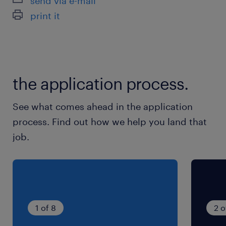
send via e-mail
print it
休日休暇
土日祝日
休日は企業カレンダーに準ずる／夏季休暇・年末
年始休暇などの長期休暇あり
the application process.
就業時間
See what comes ahead in the application
（1）8:00-17:00（実働8時間00分・休憩60分）
process. Find out how we help you land that
（2）20:00-5:00（実働8時間00分・休憩60
job.
分）
残業
1日あたり1時間程度の残業あり
1 of 8
2 o
交通費