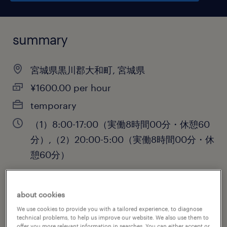
summary
宮城県黒川郡大和町, 宮城県
¥1600.00 per hour
temporary
（1）8:00-17:00（実働8時間00分・休憩60
分）,（2）20:00-5:00（実働8時間00分・休
憩60分）
about cookies
job category
We use cookies to provide you with a tailored experience, to diagnose
warehousing & distribution
technical problems, to help us improve our website. We also use them to
offer you more relevant information in searches. You can either accept or