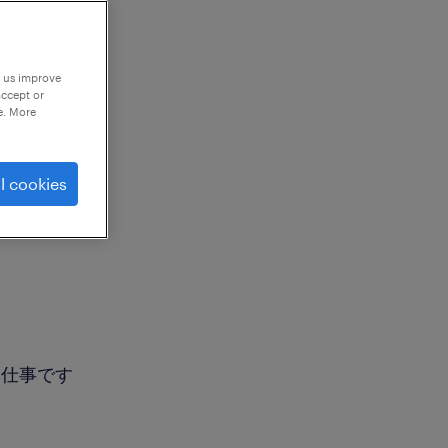
p us improve
accept or
e. More
l cookies
お仕事です