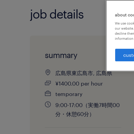
job details
about co
We use cooki
our website.
decline them
information 
summary
cust
広島県東広島市, 広島県
¥1400.00 per hour
temporary
9:00-17:00（実働7時間00
分・休憩60分）