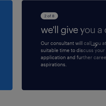
2 of 8
we'll give you a c
Our consultant will call you a
suitable time to discuss your
application and further care
aspirations.