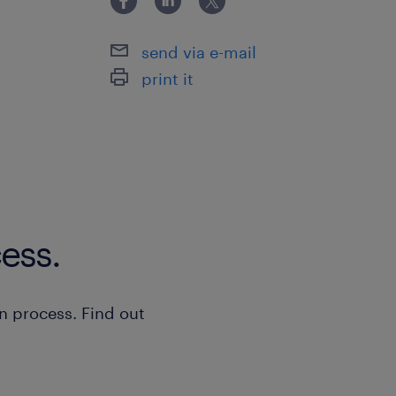
send via e-mail
print it
ess.
n process. Find out