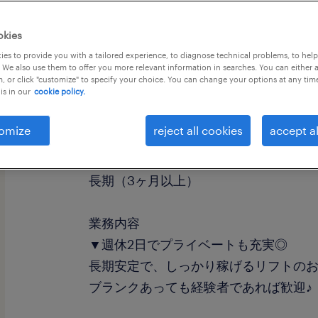
okies
es to provide you with a tailored experience, to diagnose technical problems, to hel
 We also use them to offer you more relevant information in searches. You can either 
, or click "customize" to specify your choice. You can change your options at any tim
is in our
cookie policy.
職種
フォークリフト
omize
reject all cookies
accept al
勤務期間
長期（3ヶ月以上）
業務内容
▼週休2日でプライベートも充実◎
長期安定で、しっかり稼げるリフトの
ブランクあっても経験者であれば歓迎♪