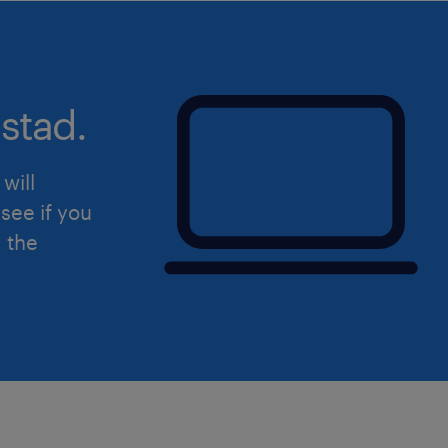
stad.
will
see if you
d the