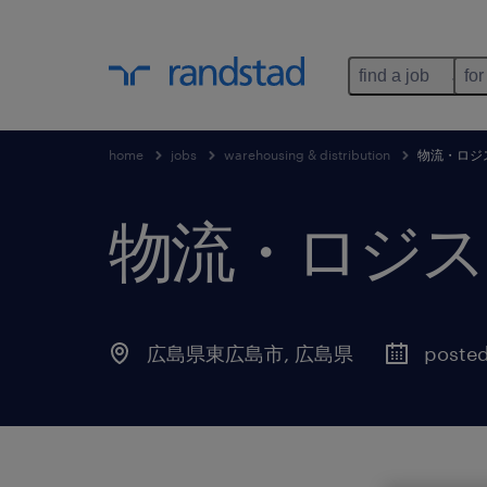
find a job
for
home
jobs
warehousing & distribution
物流・ロジ
物流・ロジス
広島県東広島市
,
広島県
posted