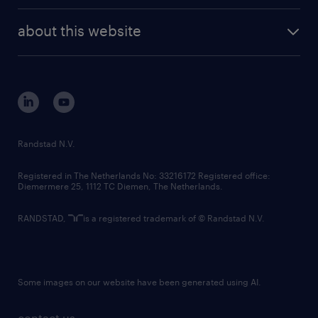
randstad enterprise
company profile
future of work
randstad digital
about this website
sustainability
tech suite
disclaimer
equity, diversity, inclusion and belonging
contact us
corporate governance
randstad innovation fund
country websites
Randstad N.V.
contact us
Registered in The Netherlands No: 33216172 Registered office:
Diemermere 25, 1112 TC Diemen, The Netherlands.
RANDSTAD,
is a registered trademark of © Randstad N.V.
Some images on our website have been generated using AI.
contact us