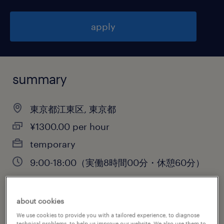
apply
summary
東京都江東区, 東京都
¥1300.00 per hour
temporary
9:00-18:00（実働8時間00分・休憩60分）
about cookies
job category
We use cookies to provide you with a tailored experience, to diagnose
engineering
technical problems, to help us improve our website. We also use them to