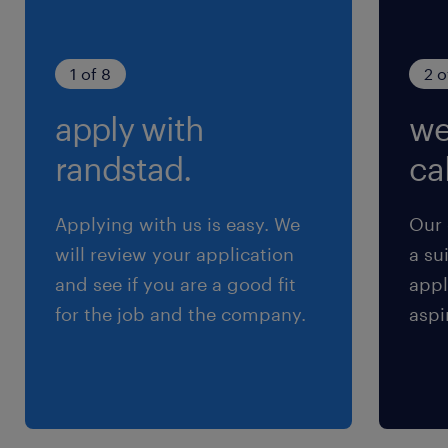
9:00-18:00（実働8時間00分・休憩60分）
残業
1 of 8
2 o
1日1h程度発生する場合あり
apply with
we
randstad.
cal
Applying with us is easy. We
Our 
will review your application
a su
and see if you are a good fit
appl
for the job and the company.
aspi