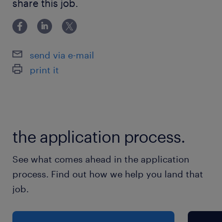
share this job.
派遣先の特徴
国内外の貨物の輸送や保管などを行う物流企業さ
んです。
send via e-mail
print it
最寄駅
有楽町線／辰巳駅（徒歩5分）
りんかい線／東雲(東京都)駅（徒歩10分）
半蔵門線、総武線、総武本線／錦糸町駅（バス
the application process.
35分）
See what comes ahead in the application
休日休暇
process. Find out how we help you land that
土日祝日
job.
就業時間