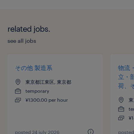
related jobs.
see all jobs
その他 製造系
物流
立・
東京都江東区, 東京都
荷、
temporary
¥1300.00 per hour
東
te
¥1
posted 24 july 2026
posted