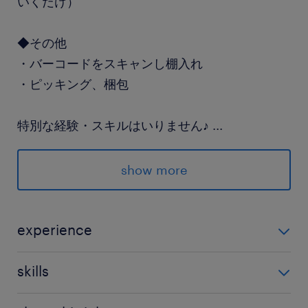
いくだけ）
◆その他
・バーコードをスキャンし棚入れ
・ピッキング、梱包
特別な経験・スキルはいりません♪
...
スマホを使える方なら大丈夫です
show more
＝＝＝＝＝＝＝＝＝＝＝＝＝＝＝＝
☑ 土日祝休み
experience
☑ 髪色・服装自由！ネイルもOK♪
未経験OK！
☑ 空調完備
skills
☑ 30～40代女性活躍中！
基本のPC操作、入力