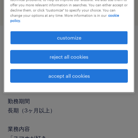
offer you more relevant information in searches. You can either accept or
decline them, or click "customize" to specify your choice. You can
change your options at any time. More information is in our
cookie
policy.
customize
job details
reject all cookies
職種
検査、仕分け・ピッキング・梱包、検品、その他
accept all cookies
（倉庫・軽作業）
勤務期間
長期（3ヶ月以上）
業務内容