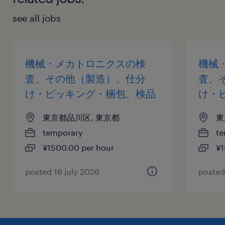
see all jobs
機械・メカトロニクスの検
機械
査、その他（製造）、仕分
査、
け・ピッキング・梱包、検品
け・
東京都品川区, 東京都
東
temporary
te
¥1500.00 per hour
¥1
posted 16 july 2026
posted