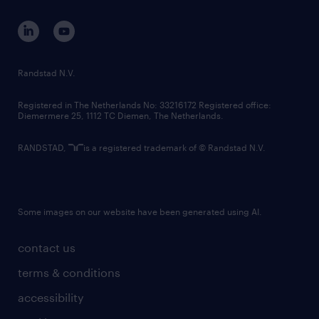
contact us
corporate governance
randstad innovation fund
country websites
Randstad N.V.
contact us
Registered in The Netherlands No: 33216172 Registered office:
Diemermere 25, 1112 TC Diemen, The Netherlands.
RANDSTAD,
is a registered trademark of © Randstad N.V.
Some images on our website have been generated using AI.
contact us
terms & conditions
accessibility