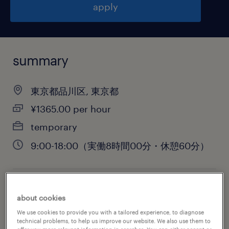
apply
summary
東京都品川区, 東京都
¥1365.00 per hour
temporary
9:00-18:00（実働8時間00分・休憩60分）
job category
about cookies
engineering
We use cookies to provide you with a tailored experience, to diagnose
technical problems, to help us improve our website. We also use them to