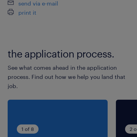
send via e-mail
print it
休日休暇
土日祝日
就業時間
the application process.
9:00-18:00（実働8時間00分・休憩60分）
See what comes ahead in the application
process. Find out how we help you land that
job.
1 of 8
2 o