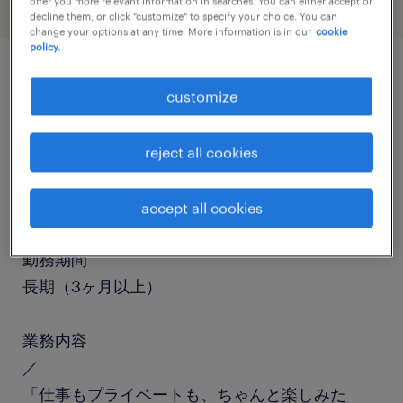
offer you more relevant information in searches. You can either accept or
decline them, or click "customize" to specify your choice. You can
change your options at any time. More information is in our
cookie
policy.
job details
customize
職種
reject all cookies
検査、その他（製造）、仕分け・ピッキング・梱
包
accept all cookies
勤務期間
長期（3ヶ月以上）
業務内容
／
「仕事もプライベートも、ちゃんと楽しみた