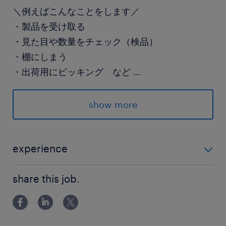
＼例えばこんなことをします／
・製品を受け取る
・見た目や数量をチェック（検品）
・棚にしまう
・出荷用にピッキング など
...
派遣先の特徴
show more
お客様の製品に合わせた柔軟な物流サービスを提
供しています
experience
最寄駅
未経験OK！
東京モノレール／流通センター駅（徒歩15分）
share this job.
京浜東北線／大森(東京都)駅（バス15分）
京急本線、横須賀線、京浜東北線、山手線、東海
道線／品川駅（バス20分）