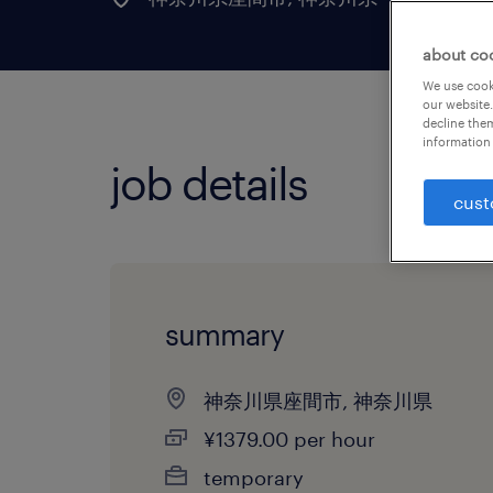
about co
We use cooki
our website.
decline them
information 
job details
cust
summary
神奈川県座間市, 神奈川県
¥1379.00 per hour
temporary