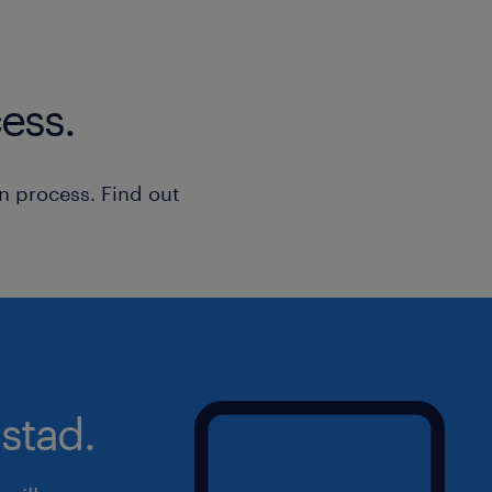
ess.
n process. Find out
stad.