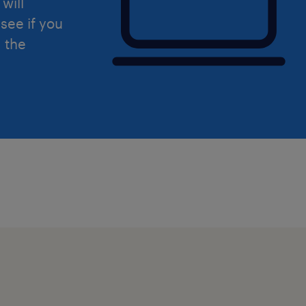
will
see if you
d the