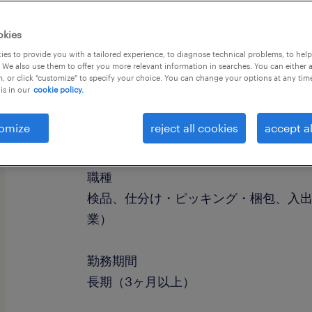
okies
es to provide you with a tailored experience, to diagnose technical problems, to hel
 We also use them to offer you more relevant information in searches. You can either 
, or click "customize" to specify your choice. You can change your options at any tim
is in our
cookie policy.
omize
reject all cookies
accept al
職種
検品、仕分け・ピッキング・梱包、入
業）
勤務期間
長期（3ヶ月以上）