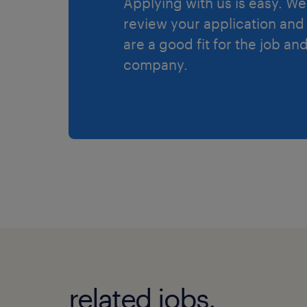
Applying with us is easy. We 
review your application and 
are a good fit for the job an
company.
related jobs.