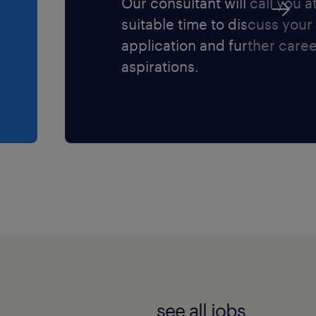
Our consultant will call you a
suitable time to discuss your
application and further care
aspirations.
see all jobs