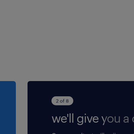
2 of 8
we'll give you a c