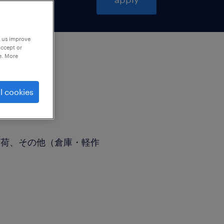
p us improve
accept or
e. More
l cookies
出荷、その他（倉庫・軽作