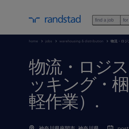
find a job
for
home
jobs
warehousing & distribution
物流・ロジ
物流・ロジス
ッキング・梱
軽作業）
.
神奈川県座間市
,
神奈川県
post