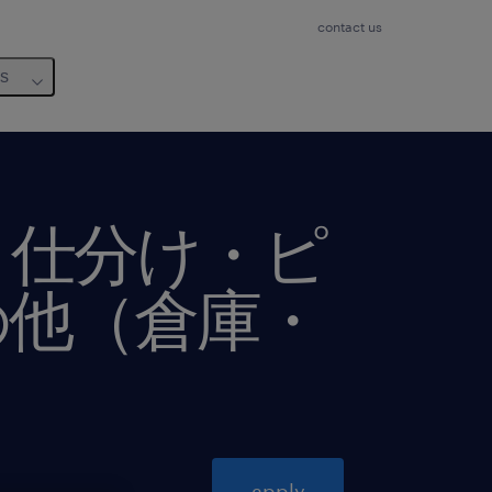
contact us
us
、仕分け・ピ
の他（倉庫・
apply