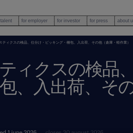
 talent
for employer
for investor
for press
about 
スティクスの検品、仕分け・ピッキング・梱包、入出荷、その他（倉庫・軽作業）
ティクスの検品
包、入出荷、そ
ed 1 june 2026
closes 30 august 2026