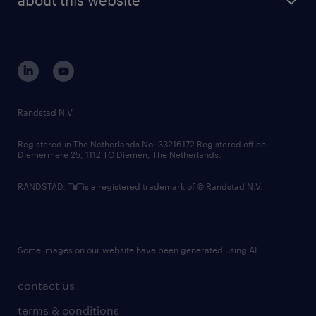
sustainability
tech suite
disclaimer
equity, diversity, inclusion and belonging
contact us
corporate governance
randstad innovation fund
country websites
Randstad N.V.
contact us
Registered in The Netherlands No: 33216172 Registered office:
Diemermere 25, 1112 TC Diemen, The Netherlands.
RANDSTAD,
is a registered trademark of © Randstad N.V.
Some images on our website have been generated using AI.
contact us
terms & conditions