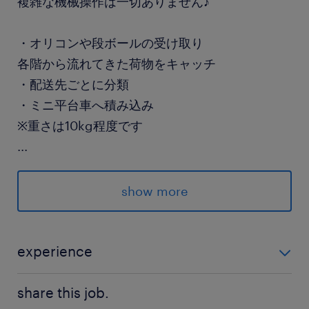
複雑な機械操作は一切ありません♪
・オリコンや段ボールの受け取り
各階から流れてきた荷物をキャッチ
・配送先ごとに分類
・ミニ平台車へ積み込み
※重さは10kg程度です
...
「モクモク作業が好き」
「シンプルな手順ですぐ覚えたい」
show more
そんな方にピッタリ！
現場を熟知した担当者が
experience
しっかりサポートするので安心◎
未経験OK 倉庫でのおしごとがはじめての方でも安心し
share this job.
て就業できます