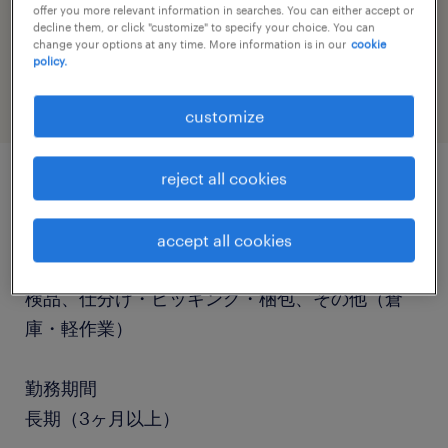
offer you more relevant information in searches. You can either accept or
job category
decline them, or click "customize" to specify your choice. You can
change your options at any time. More information is in our
cookie
warehousing & distribution
policy.
customize
reject all cookies
job details
accept all cookies
職種
検品、仕分け・ピッキング・梱包、その他（倉
庫・軽作業）
勤務期間
長期（3ヶ月以上）