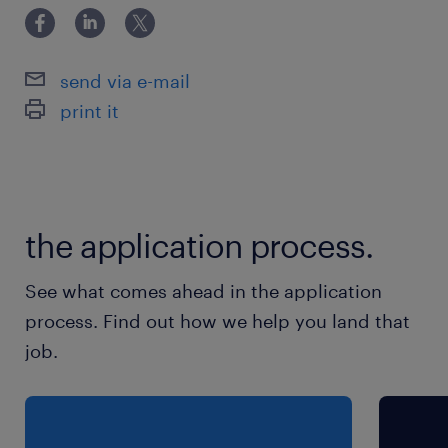
▶詳細はLINEでご案内♪
派遣先の特徴
send via e-mail
サクッと稼げる夕方のスキマ時間！
print it
【ここがメリット！】
★残業なしでピタッと退社
★週4日勤務で無理なく続けられる
（水・土・日・祝はお休み！）
the application process.
最寄駅
See what comes ahead in the application
東武伊勢崎線／花崎駅（車6分）
process. Find out how we help you land that
東北本線、東武日光線／栗橋駅（車15分）
job.
休日休暇
シフト制