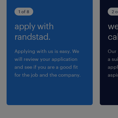
「週真ん中のお休みが嬉しい♪」月/火/木/金の週
4日固定勤務◎※水・土・日・祝日休み
1 of 8
2 o
apply with
we
就業時間
（1）17:00-21:00（実働4時間00分・休憩0分）
randstad.
cal
（2）18:00-22:00（実働4時間00分・休憩0分）
※2パターンから選べます！
Applying with us is easy. We
Our 
will review your application
a su
残業
and see if you are a good fit
appl
残業なし
for the job and the company.
aspi
交通費
※通勤交通費実費支払／上限4万円／月※規定あ
り