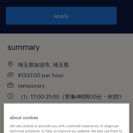
apply
summary
埼玉県加須市, 埼玉県
¥1337.00 per hour
temporary
（1）17:00-21:00（実働4時間00分・休憩0
分）,（2）18:00-22:00（実働4時間00分・
休憩0分）
about cookies
We use cookies to provide you with a tailored experience, to diagnose
technical problems, to help us improve our website. We also use them to