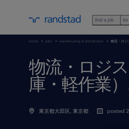
find a job
for
home
jobs
warehousing & distribution
物流・ロジ
物流・ロジス
庫・軽作業）
東京都大田区
,
東京都
posted 2