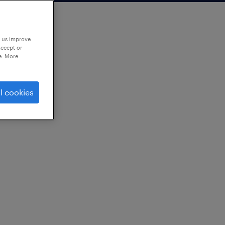
p us improve
accept or
e. More
l cookies