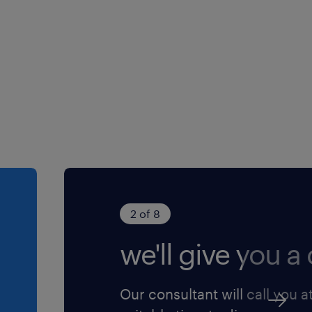
2 of 8
we'll give you a c
Our consultant will call you a