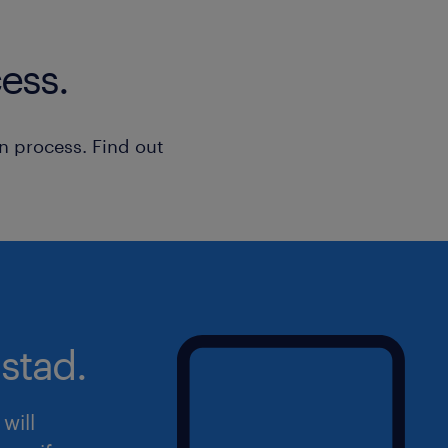
ess.
n process. Find out
stad.
will