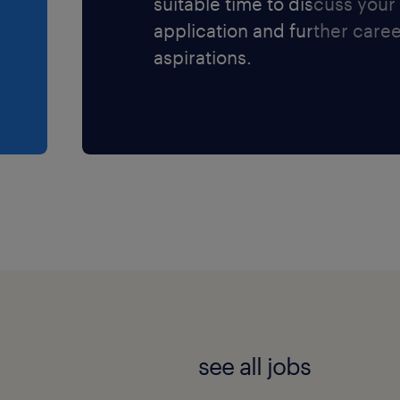
suitable time to discuss your
application and further care
aspirations.
see all jobs