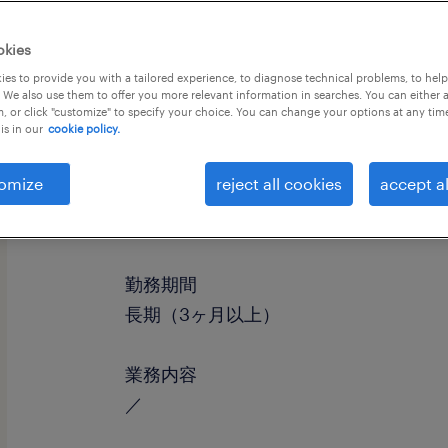
okies
es to provide you with a tailored experience, to diagnose technical problems, to hel
 We also use them to offer you more relevant information in searches. You can either 
, or click "customize" to specify your choice. You can change your options at any tim
is in our
cookie policy.
omize
reject all cookies
accept al
職種
検品、その他（倉庫・軽作業）
勤務期間
長期（3ヶ月以上）
業務内容
／