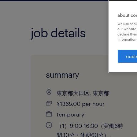
about co
We use cooki
job details
our website.
decline them
information 
cust
summary
東京都大田区, 東京都
¥1365.00 per hour
temporary
（1）9:00-16:30（実働6時
間30分・休憩60分）,