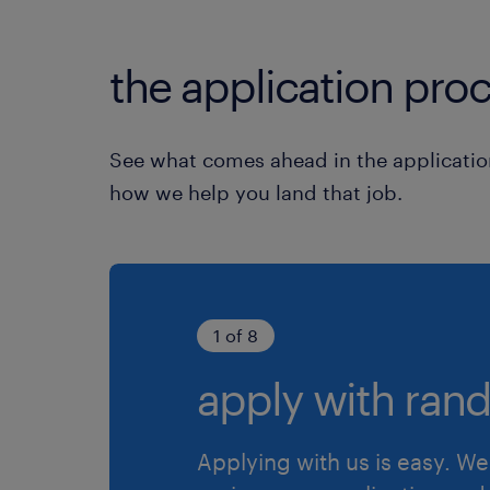
the application proc
See what comes ahead in the applicatio
how we help you land that job.
1 of 8
apply with rand
Applying with us is easy. We 