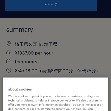
apply
summary
埼玉県久喜市, 埼玉県
¥1337.00 per hour
temporary
8:45-18:00（実働8時間00分・休憩75分）
about cookies
job category
We use cookies to provide you with a tailored experience, to diagnose
warehousing & distribution
technical problems, to help us improve our website. We also use them to
offer you more relevant information in searches. You can either accept or
decline them, or click "customize" to specify your choice. You can