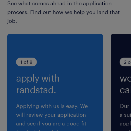
See what comes ahead in the application
8:45-18:00（実働8時間00分・休憩75分）
process. Find out how we help you land that
※休憩時間は、11：30-12：30と15：00-15：15
job.
の計75分
残業
残業なし
1 of 8
2 o
apply with
we
randstad.
cal
Applying with us is easy. We
Our 
will review your application
a su
and see if you are a good fit
appl