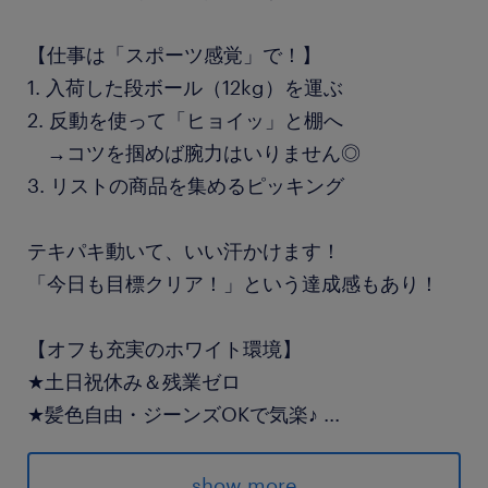
【仕事は「スポーツ感覚」で！】
1. 入荷した段ボール（12kg）を運ぶ
2. 反動を使って「ヒョイッ」と棚へ
→コツを掴めば腕力はいりません◎
3. リストの商品を集めるピッキング
テキパキ動いて、いい汗かけます！
「今日も目標クリア！」という達成感もあり！
【オフも充実のホワイト環境】
★土日祝休み＆残業ゼロ
★髪色自由・ジーンズOKで気楽♪
...
★人間関係も良好で定着率◎
show more