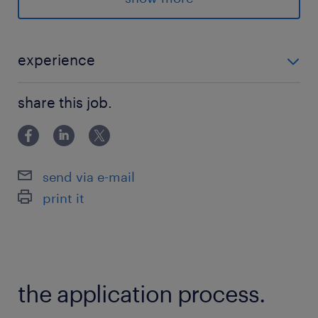
久喜市／車・バス通勤OK
詳細は面談・お電話にて
experience
物流倉庫でのお仕事経験ある方にもおすすめ！ 物流や
派遣先の特徴
share this job.
ピッキングのお仕事をやってみたい！ そんな未経験の
ユニフォームを扱う倉庫でのお仕事です！
方でも大歓迎♪ ランスタッドなら手続きがカンタン♪ ＼
Web登録でOK！／ カンタン♪時間を気に
最寄駅
send via e-mail
東北本線、東武伊勢崎線／久喜駅（車15分）
print it
東北本線／新白岡駅（車15分）
休日休暇
土日祝日
the application process.
就業時間