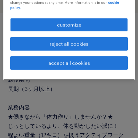
change your options at any time. More information is in our
cookie
policy.
customize
job details
reject all cookies
職種
入出荷、仕分け・ピッキング・梱包
accept all cookies
勤務期間
長期（3ヶ月以上）
業務内容
★働きながら「体力作り」しませんか？★
じっとしているより、体を動かしたい派に！
程よい重量（12キロ）を扱うアクティブワーク