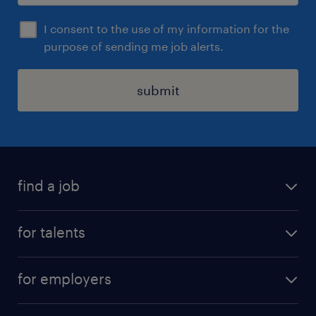
I consent to the use of my information for the
purpose of sending me job alerts.
submit
find a job
all jobs
for talents
career advice
operational career
careers at Randstad
for employers
professional career
staffing solutions
digital career