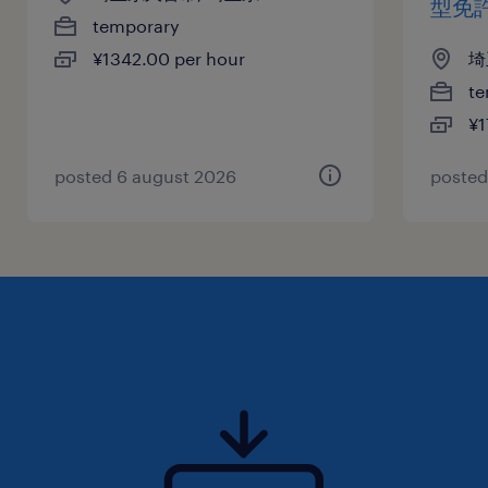
型免
temporary
¥1342.00 per hour
埼
te
¥1
posted 6 august 2026
posted