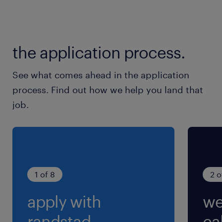
空調完備のエリアもあって働きやすい♪
最寄駅
the application process.
常総線／水海道駅（車4分）
See what comes ahead in the application
休日休暇
process. Find out how we help you land that
土日祝日
job.
土日祝日休み、長期連休あり（GW,お盆、年末年
始）
就業時間
8:15-17:00（実働7時間45分・休憩60分）
1 of 8
2 o
※【勤務時間相談可】こちらの時間よりちょっと
apply with
we
勤務時間をずらしたいなどがあればお気軽にご相
談ください！
randstad.
cal