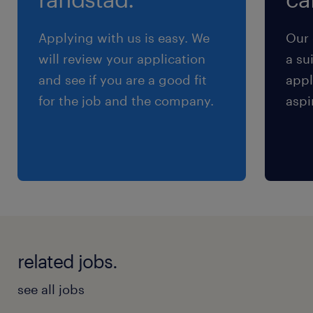
残業
Applying with us is easy. We
Our 
残業なしOK！完全任意！※残業希望の方は1日1
will review your application
a su
時間程度
and see if you are a good fit
appl
for the job and the company.
aspi
交通費
※通勤交通費実費支払／上限4万円／月※規定あ
り
related jobs.
see all jobs