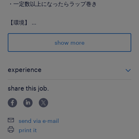
・一定数以上になったらラップ巻き
【環境】
...
残業は完全任意
土日祝休み
show more
24時間いつでもエントリー受付中★
experience
登録はスマホで最短5分！
倉庫内作業の経験が活かせる職場です！ 未経験の方も
詳細はLINEでご案内♪
share this job.
ご相談下さい♪
派遣先の特徴
【ランスタッド独占求人】
send via e-mail
一つ一つが小さい♪住宅用ボルトやナットの倉庫
print it
です！