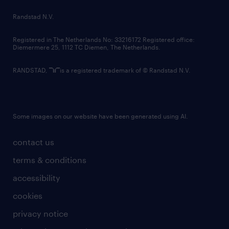
country websites
Randstad N.V.
contact us
Registered in The Netherlands No: 33216172 Registered office:
Diemermere 25, 1112 TC Diemen, The Netherlands.
RANDSTAD,
is a registered trademark of © Randstad N.V.
Some images on our website have been generated using AI.
contact us
terms & conditions
accessibility
cookies
privacy notice