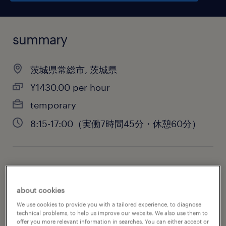
summary
茨城県常総市, 茨城県
¥1430.00 per hour
temporary
8:15-17:00（実働7時間45分・休憩60分）
job category
warehousing & distribution
about cookies
We use cookies to provide you with a tailored experience, to diagnose
technical problems, to help us improve our website. We also use them to
offer you more relevant information in searches. You can either accept or