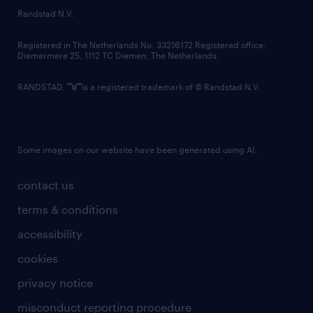
country websites
Randstad N.V.
contact us
Registered in The Netherlands No: 33216172 Registered office:
Diemermere 25, 1112 TC Diemen, The Netherlands.
RANDSTAD,
is a registered trademark of © Randstad N.V.
Some images on our website have been generated using AI.
contact us
terms & conditions
accessibility
cookies
privacy notice
misconduct reporting procedure