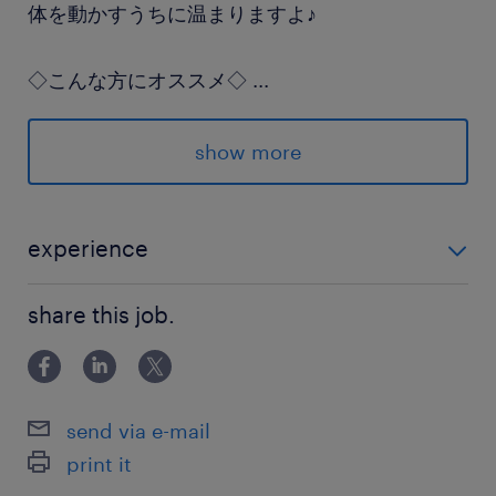
体を動かすうちに温まりますよ♪
◇こんな方にオススメ◇
...
単発や短期の仕事を卒業し、同じ職場で長期的に
働きたい
show more
規則正しい生活リズムを整えたい
体を動かす作業に抵抗がない
experience
未経験OK ※学歴・経験不問 ※階段移動が多いお仕事で
ご応募お待ちしております◎
share this job.
す
派遣先の特徴
私たちの生活に欠かせない「食」を支える、
send via e-mail
食品物流に特化した企業です。全国に
print it
ネットワークを持つ大手総合物流グループの