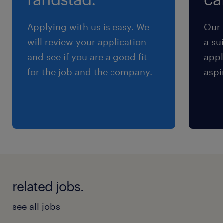
分）
※（１）（２）のうちお好きな方を選べます。
Applying with us is easy. We
Our 
will review your application
a su
残業
and see if you are a good fit
appl
定時退社が基本！残業があっても1日最大1時間程
for the job and the company.
aspi
度です。
related jobs.
see all jobs