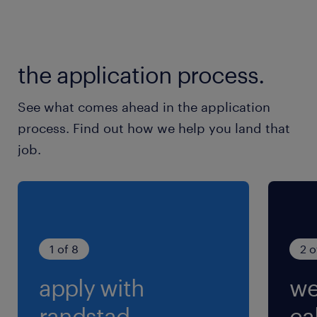
一員として、商品の保管や仕分け、配送などの
物流センター運営を担っています。
the application process.
最寄駅
仙石線／小鶴新田駅（徒歩16分）
See what comes ahead in the application
地下鉄東西線／六丁の目駅（車10分）
process. Find out how we help you land that
job.
休日休暇
シフト制
《週休2日》日曜固定休＋他1日休み。希望休も月
3日まで申請できるため予定が立てやすいです。
1 of 8
2 o
就業時間
apply with
we
（1）9:00-18:00（実働8時間00分・休憩60分）
（2）10:00-19:00（実働8時間00分・休憩60
randstad.
cal