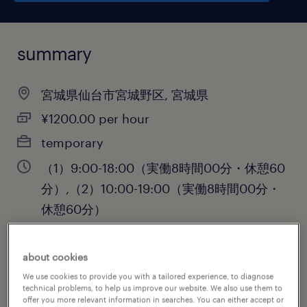
summary
宮城県仙台市宮城野区, 宮城県
¥1200.00 per hour
temporary
（1）9:00-18:00（実働8時間00分・休憩60
分）,（2）10:00-19:00（実働8時間00分・
休憩60分）
about cookies
job category
We use cookies to provide you with a tailored experience, to diagnose
technical problems, to help us improve our website. We also use them to
warehousing & distribution
offer you more relevant information in searches. You can either accept or