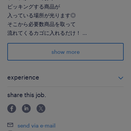
ピッキングする商品が
入っている場所が光ります◎
そこから必要数商品を取って
流れてくるカゴに入れるだけ！
...
▶登録には来社不要の登録面談OK
show more
▶登録後はLINEが利用出来て便利です
派遣先の特徴
experience
組合員と地域の願いや期待に応えるために、 東
・仕分けなど、倉庫でお仕事されたい方歓迎 ・未経験
海3生協がすすめる
share this job.
OK ・ブランクOK
食の安全を第一とした、 ふだんのくらしに役立
つための 事業を展開しています。
send via e-mail
最寄駅