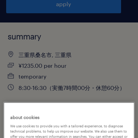
apply
summary
三重県桑名市, 三重県
¥1235.00 per hour
temporary
8:30-16:30（実働7時間00分・休憩60分）
job category
about cookies
warehousing & distribution
We use cookies to provide you with a tailored experience, to diagnose
technical problems, to help us improve our website. We also use them to
offer you more relevant information in searches. You can either accept or