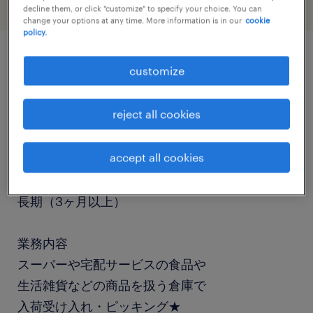
decline them, or click "customize" to specify your choice. You can
change your options at any time. More information is in our
cookie
policy.
customize
job details
reject all cookies
職種
仕分け・ピッキング・梱包、倉庫管理、入出荷
accept all cookies
勤務期間
長期（3ヶ月以上）
業務内容
スーパーや宅配サービスの食品や
生活雑貨などの商品を扱う倉庫で
入荷受け入れ・ピッキング★