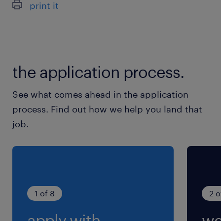
print it
三岐鉄道北勢線／在良駅（車9分）
近鉄名古屋本線／伊勢朝日駅（車9分）
休日休暇
the application process.
週休2日
金曜、日曜休み
See what comes ahead in the application
process. Find out how we help you land that
就業時間
job.
8:30-16:30（実働7時間00分・休憩60分）
残業
基本ありませんが稀に機械トラブルなどで残業の
可能性あり
1 of 8
2 o
apply with
we