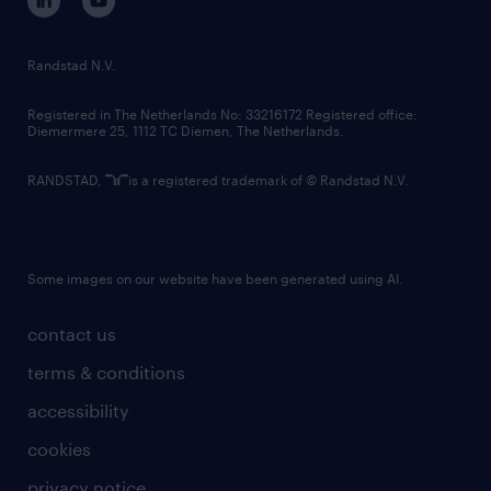
randstad innovation fund
country websites
Randstad N.V.
contact us
Registered in The Netherlands No: 33216172 Registered office:
Diemermere 25, 1112 TC Diemen, The Netherlands.
RANDSTAD,
is a registered trademark of © Randstad N.V.
Some images on our website have been generated using AI.
contact us
terms & conditions
accessibility
cookies
privacy notice