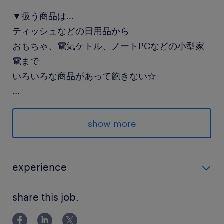
▼扱う商品は…
ティッシュなどの日用品から
おもちゃ、電気ケトル、ノートPCなどの小型家
電まで
いろいろな商品があって飽きない☆
...
――・＊・――・＊・――
show more
作業もとってもシンプル◎
お買い物する感覚でできちゃいます！
experience
派遣先の特徴
未経験OK◎
物流・配送などのサービスを提供する物流企業で
share this job.
す。