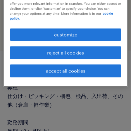
offer you more relevant information in searches. You can either accept or
decline them, or click "customize" to specify your choice. You can
change your options at any time. More information is in our
cookie
job category
policy.
warehousing & distribution
customize
reject all cookies
job details
accept all cookies
職種
仕分け・ピッキング・梱包、検品、入出荷、その
他（倉庫・軽作業）
勤務期間