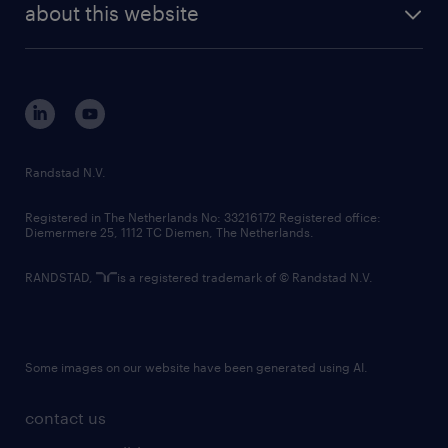
randstad digital
about this website
sustainability
tech suite
disclaimer
equity, diversity, inclusion and belonging
contact us
corporate governance
randstad innovation fund
country websites
Randstad N.V.
contact us
Registered in The Netherlands No: 33216172 Registered office:
Diemermere 25, 1112 TC Diemen, The Netherlands.
RANDSTAD,
is a registered trademark of © Randstad N.V.
Some images on our website have been generated using AI.
contact us