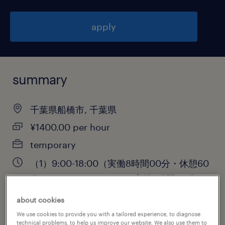
apply
summary
千葉県船橋市, 千葉県
¥1400.00 per hour
temporary
（1）9:00-18:00（実働8時間00分・休憩60
分）,（2）10:00-19:00（実働8時間00分・
休憩60分）,（3）11:00-20:00（実働8時間
about cookies
00分・休憩60分）,（4）12:00
We use cookies to provide you with a tailored experience, to diagnose
technical problems, to help us improve our website. We also use them to