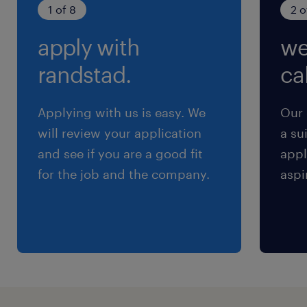
分）
1 of 8
2 o
（4）12:00-21:00（実働8時間00分・休憩60
apply with
we
分）
※上記から、希望の時間をお選びください◎
randstad.
cal
Applying with us is easy. We
Our 
will review your application
a su
and see if you are a good fit
appl
for the job and the company.
aspi