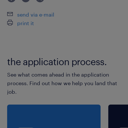
send via e-mail
最寄駅
print it
京葉線／南船橋駅（徒歩13分）
京成本線／船橋競馬場駅（徒歩22分）
休日休暇
the application process.
シフト制
土日出勤できる方歓迎♪ 週2～相談可能です！
See what comes ahead in the application
process. Find out how we help you land that
就業時間
job.
（1）9:00-18:00（実働8時間00分・休憩60分）
（2）10:00-19:00（実働8時間00分・休憩60
分）
（3）11:00-20:00（実働8時間00分・休憩60