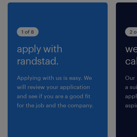
（1）10:15-17:15（実働6時間00分・休憩60分）
（2）13:00-20:00（実働6時間00分・休憩60
分）
（3）12:00-19:00（実働6時間00分・休憩60
1 of 8
2 o
分）
apply with
we
※月火は就業時間2、水木金は就業時間1、土は就
業時間3になります
randstad.
cal
交通費
Applying with us is easy. We
Our 
※上限月4万円まで（公共機関）、車通勤は2km
will review your application
a su
以上でガソリン代支給
and see if you are a good fit
appl
for the job and the company.
aspi