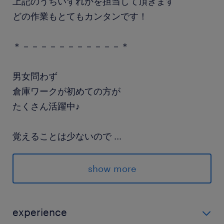
上記のうちいずれかを担当して頂きます
どの作業もとてもカンタンです！
＊－－－－－－－－－－－＊
男女問わず
倉庫ワークが初めての方が
たくさん活躍中♪
覚えることは少ないので
...
すぐ出来るようになります◎
show more
派遣先の特徴
折込広告をメインに名刺やパンフレット・会社案
内など、様々な「広告」を手掛けています！ネ
experience