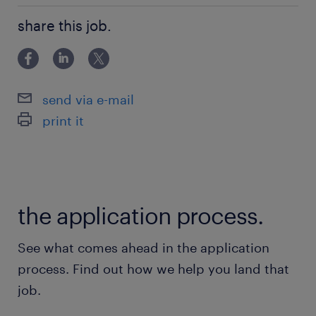
コ・犬・カエルのゆるいマスコットキャラクター
未経験の方、大歓迎です！
が人気の企業です。
share this job.
最寄駅
常磐線、東武野田線／柏駅（バス15分）
send via e-mail
つくばエクスプレス／柏の葉キャンパス駅（徒歩
print it
15分）
つくばエクスプレス／流山おおたかの森駅（車11
分）
the application process.
休日休暇
週休2日
See what comes ahead in the application
日曜休み＋平日1日 ※土曜日は出勤です
process. Find out how we help you land that
job.
就業時間