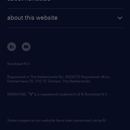
news and events
investor contacts
randstad enterprise
company profile
future of work
randstad digital
about this website
sustainability
tech suite
disclaimer
equity, diversity, inclusion and belonging
contact us
corporate governance
randstad innovation fund
country websites
Randstad N.V.
contact us
Registered in The Netherlands No: 33216172 Registered office:
Diemermere 25, 1112 TC Diemen, The Netherlands.
RANDSTAD,
is a registered trademark of © Randstad N.V.
Some images on our website have been generated using AI.