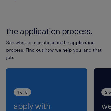
上信電鉄線／西山名駅（車13分）
休日休暇
企業カレンダーによる
the application process.
土日（祝）休み／年末年始・GW休暇あり
See what comes ahead in the application
就業時間
process. Find out how we help you land that
6:00-14:45（実働7時間45分・休憩60分）
job.
残業
業務量により変動あり（繁忙シーズン3月）
交通費
1 of 8
2 o
※交通費支給あり
apply with
we