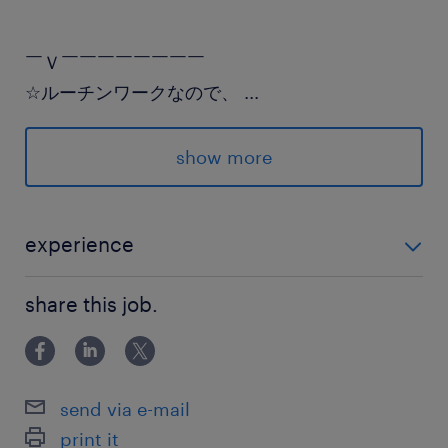
￣Ｖ￣￣￣￣￣￣￣￣
☆ルーチンワークなので、
...
一度覚えれば自分のペースで集中できます！
30代〜50代を中心に幅広い年代が活躍中。
show more
未経験からスタートした方も多数在籍中です。
☆事前の職場見学も大歓迎です！
experience
特別な経験や資格は不問です！ 倉庫内作業の経験、製
派遣先の特徴
share this job.
造工場での経験が少しでもあれば活かせます◎
自動車部品の倉庫です。
最寄駅
send via e-mail
JR八高線／群馬藤岡駅（車5分）
print it