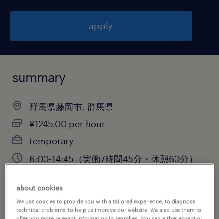
apply
summary
群馬県藤岡市, 群馬県
¥1245.00 per hour
temporary
6:00-14:45（実働7時間45分・休憩60分）
about cookies
job category
We use cookies to provide you with a tailored experience, to diagnose
technical problems, to help us improve our website. We also use them to
warehousing & distribution
offer you more relevant information in searches. You can either accept or