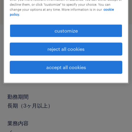
decline them, or click "customize" to specify your choice. You can
change your options at any time. More information is in our
cookie
policy.
customize
job details
reject all cookies
職種
accept all cookies
仕分け・ピッキング・梱包、検品、その他（倉
庫・軽作業）
勤務期間
長期（3ヶ月以上）
業務内容