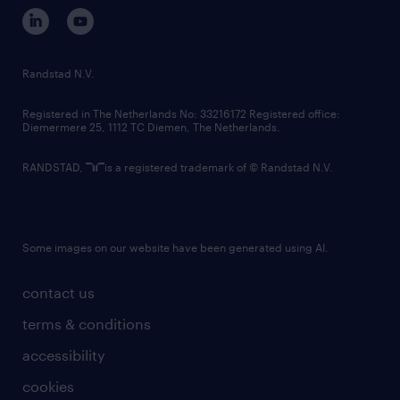
corporate governance
randstad innovation fund
country websites
Randstad N.V.
contact us
Registered in The Netherlands No: 33216172 Registered office:
Diemermere 25, 1112 TC Diemen, The Netherlands.
RANDSTAD,
is a registered trademark of © Randstad N.V.
Some images on our website have been generated using AI.
contact us
terms & conditions
accessibility
cookies