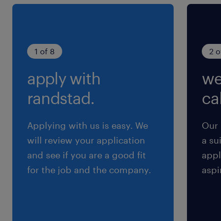
就業時間
（1）8:00-17:00（実働8時間00分・休憩60分）
（2）11:00-21:00（実働9時間00分・休憩60分）
1 of 8
2 o
※お好きな時間で選択OK
apply with
we
randstad.
cal
Applying with us is easy. We
Our 
will review your application
a su
and see if you are a good fit
appl
for the job and the company.
aspi