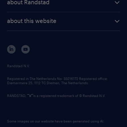
about Randstad
news and events
investor contacts
randstad enterprise
company profile
future of work
randstad digital
about this website
sustainability
tech suite
disclaimer
equity, diversity, inclusion and belonging
contact us
corporate governance
randstad innovation fund
country websites
Randstad N.V.
contact us
Registered in The Netherlands No: 33216172 Registered office:
Diemermere 25, 1112 TC Diemen, The Netherlands.
RANDSTAD,
is a registered trademark of © Randstad N.V.
Some images on our website have been generated using AI.