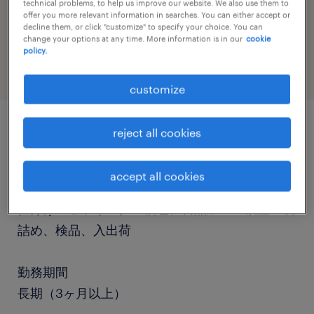
technical problems, to help us improve our website. We also use them to
offer you more relevant information in searches. You can either accept or
job category
decline them, or click "customize" to specify your choice. You can
warehousing & distribution
change your options at any time. More information is in our
cookie
policy.
customize
reject all cookies
job details
accept all cookies
職種
仕分け・ピッキング・梱包、食品加工・検査・袋
詰め、検品、入出荷
勤務期間
長期（3ヶ月以上）