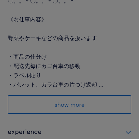
〇。。＊〇。。＊〇。。＊
《お仕事内容》
野菜やケーキなどの商品を扱います
・商品の仕分け
・配送先毎にカゴ台車の移動
・ラベル貼り
・パレット、カラ台車の片づけ返却
...
※冷蔵倉庫内（10℃前後）ですが
show more
防寒着はしっかり貸与◎
〇。。＊〇。。＊〇。。＊
experience