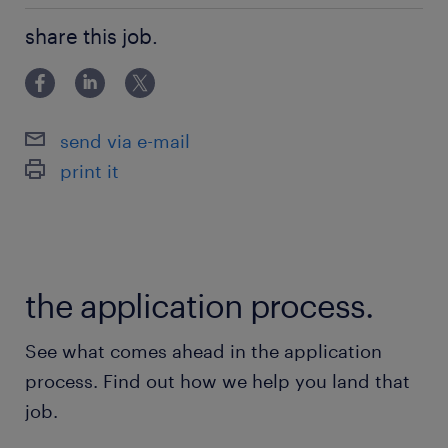
＼未経験OK！／ お気軽にご応募ください◎ 倉庫内作
share this job.
業の経験がある方は ご経験を活かせます♪
★流通センター駅徒歩1分の職場です
★残業はありません
send via e-mail
派遣先の特徴
print it
商業施設に向けた食品の「納品代行」を強みとす
る企業です
最寄駅
the application process.
東京モノレール／流通センター駅（徒歩1分）
See what comes ahead in the application
休日休暇
process. Find out how we help you land that
シフト制
job.
週3日～週5日(固定シフト)