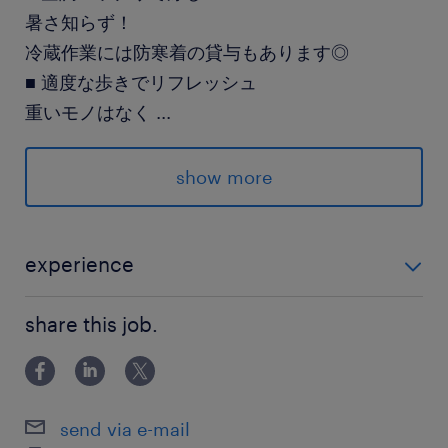
暑さ知らず！
冷蔵作業には防寒着の貸与もあります◎
■ 適度な歩きでリフレッシュ
重いモノはなく
...
歩いて健康的に働けます！
show more
＝＝＝＝＝
快適な職場で
新しいスタートを切りましょう！
experience
＝＝＝＝＝
未経験OK！1つずつ業務を覚えていけるので安心です◎
share this job.
倉庫内作業（ピッキング・仕分け・検品）がある方も
派遣先の特徴
即戦力としてご活躍いただけます◎ ※一部ラベルの確
東北から関西圏まで幅広い地域で拠点を置く物流
認などで文字や数字のチェックがあります。視力に不
会社です。安全性優良事業所としても認定されて
send via e-mail
います。