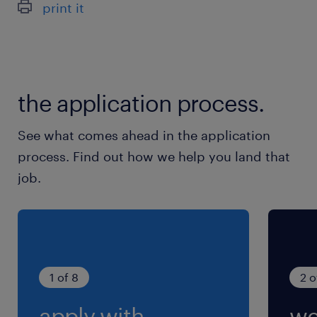
print it
最寄駅
JR東北本線／間々田駅（車15分）
JR東北本線／野木駅（車17分）
the application process.
JR水戸線／結城駅（車19分）
See what comes ahead in the application
休日休暇
process. Find out how we help you land that
土日祝日
job.
年末年始休暇あり
就業時間
（1）8:30-17:30（実働8時間00分・休憩60分）
（2）7:00-16:00（実働8時間00分・休憩60分）
1 of 8
2 o
※(2)は木曜日のみ、他の曜日は(1)【休憩時間内
apply with
we
訳】11:10～12:00、15:00～15:10