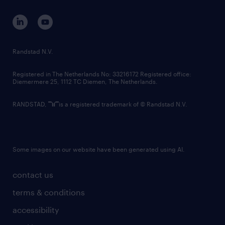
contact us
corporate governance
randstad innovation fund
country websites
Randstad N.V.
contact us
Registered in The Netherlands No: 33216172 Registered office:
Diemermere 25, 1112 TC Diemen, The Netherlands.
RANDSTAD,
is a registered trademark of © Randstad N.V.
Some images on our website have been generated using AI.
contact us
terms & conditions
accessibility