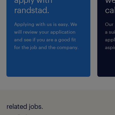
randstad.
cal
残業
0～10時間／月 程度 ※目安としては2時間程
Applying with us is easy. We
Our 
度の残業が数日発生する位の頻度／残業なしも
will review your application
a su
OK！
and see if you are a good fit
appl
for the job and the company.
aspi
related jobs.