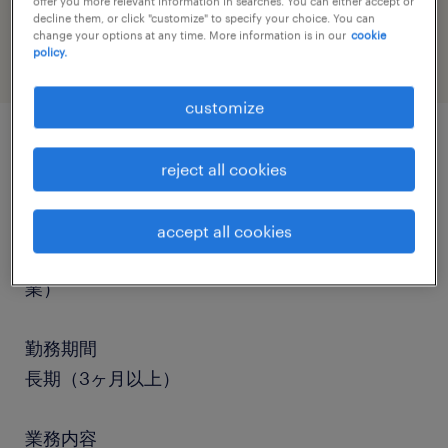
offer you more relevant information in searches. You can either accept or
warehousing & distribution
decline them, or click "customize" to specify your choice. You can
change your options at any time. More information is in our
cookie
policy.
customize
job details
reject all cookies
職種
accept all cookies
仕分け・ピッキング・梱包、その他（倉庫・軽作
業）
勤務期間
長期（3ヶ月以上）
業務内容