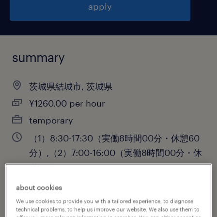
apply
summary
茨城県結城市, 茨城県
¥1260.00 per hour
temporary
（1）8:30-17:30（実働8時間00分・休憩60
分）,（2）7:00-16:00（実働8時間00分・休
憩60分）
about cookies
We use cookies to provide you with a tailored experience, to diagnose
job category
technical problems, to help us improve our website. We also use them to