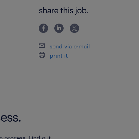
未経験OK
share this job.
send via e-mail
print it
ess.
n process. Find out