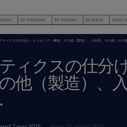
 talent
for employer
for investor
for press
about 
スティクスの仕分け・ピッキング・梱包、その他（製造）、入出荷、その他（その
ティクスの仕分
の他（製造）、
.
sted 7 may 2026
closes 25 august 2026