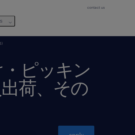
contact us
us
他）
け・ピッキン
入出荷、その
apply