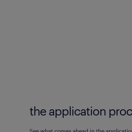
the application proc
See what comes ahead in the applicatio