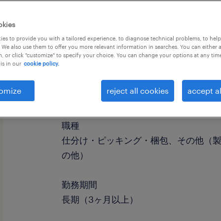
okies
es to provide you with a tailored experience, to diagnose technical problems, to hel
 We also use them to offer you more relevant information in searches. You can either 
, or click "customize" to specify your choice. You can change your options at any tim
is in our
cookie policy.
omize
reject all cookies
accept al
職種
仕分け・ピッキング・梱包、その他（
の他）
勤務期間
長期（3ヶ月以上）