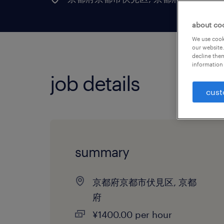
about co
We use cooki
our website.
decline them
information 
job details
cust
summary
京都府京都市伏見区, 京都
府
¥1400.00 per hour