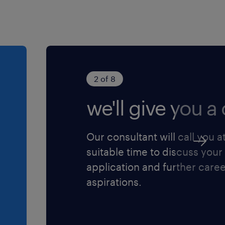
2 of 8
we'll give you a c
Our consultant will call you a
suitable time to discuss your
application and further care
aspirations.