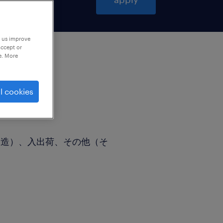
p us improve
accept or
e. More
l cookies
製造）、入出荷、その他（そ