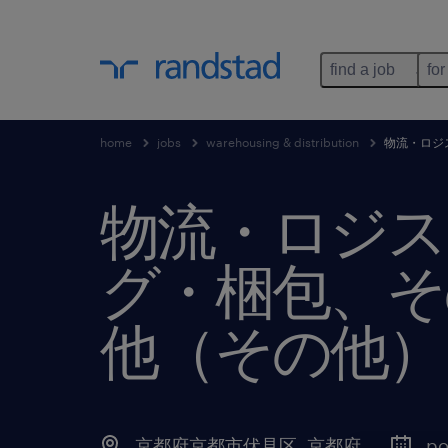
find a job
for
home
jobs
warehousing & distribution
物流・ロジ
物流・ロジス
グ・梱包、そ
他（その他）
京都府京都市伏見区
,
京都府
po