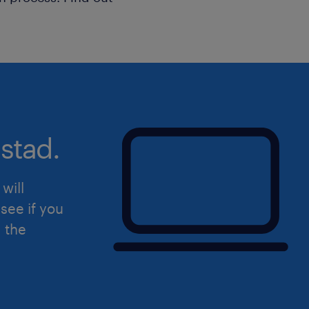
stad.
will
see if you
d the