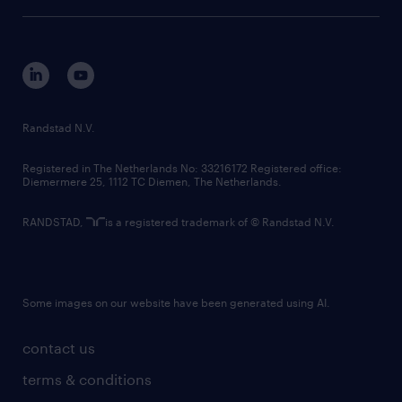
tech suite
disclaimer
equity, diversity, inclusion and belonging
contact us
corporate governance
randstad innovation fund
country websites
Randstad N.V.
contact us
Registered in The Netherlands No: 33216172 Registered office:
Diemermere 25, 1112 TC Diemen, The Netherlands.
RANDSTAD,
is a registered trademark of © Randstad N.V.
Some images on our website have been generated using AI.
contact us
terms & conditions