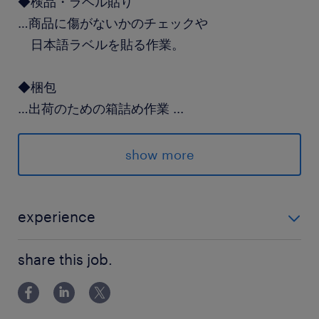
◆検品・ラベル貼り
…商品に傷がないかのチェックや
日本語ラベルを貼る作業。
◆梱包
…出荷のための箱詰め作業
...
＊～～～～～～～～～～～～～＊
show more
派遣先の特徴
輸入ワインを扱う倉庫
experience
倉庫での作業経験が活かせるオシゴトです！！ ブラン
最寄駅
share this job.
クある方も大歓迎！ ・安全講習など、初回にしっかり
京浜東北線、東海道線、南武線／川崎駅（バス
とした研修があるので安心です。
30分）