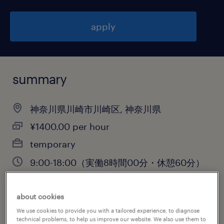
apply
summary
神奈川県川崎市川崎区, 神奈川県
¥1400.00 per hour
temporary
9:00-18:00（実働8時間00分・休憩60分）
about cookies
job category
We use cookies to provide you with a tailored experience, to diagnose
technical problems, to help us improve our website. We also use them to
engineering