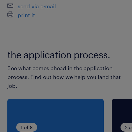
京急大師線、京急本線／京急川崎駅（車18分）
send via e-mail
京浜東北線、鶴見線／鶴見駅（車30分）
print it
休日休暇
土日祝日
the application process.
就業時間
9:00-18:00（実働8時間00分・休憩60分）
See what comes ahead in the application
process. Find out how we help you land that
残業
job.
繁忙期は1日1～3h程度 ※任意対応でOK！
1 of 8
2 o