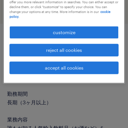
offer you more relevant information in searches. You can either accept or
decline them, or click "customize" to specify your choice. You can
change your options at any time. More information is in our
cookie
policy.
customize
job details
reject all cookies
職種
食品加工・検査・袋詰め、検査、入出荷、その他
accept all cookies
（倉庫・軽作業）
勤務期間
長期（3ヶ月以上）
業務内容