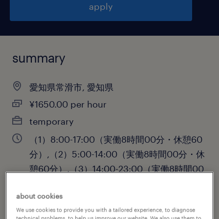
apply
summary
愛知県常滑市, 愛知県
¥1650.00 per hour
temporary
（1）8:00-17:00（実働8時間00分・休憩60
分）,（2）5:00-14:00（実働8時間00分・休
憩60分）,（3）14:00-23:00（実働8時間00
分・休憩60分）
about cookies
We use cookies to provide you with a tailored experience, to diagnose
technical problems, to help us improve our website. We also use them to