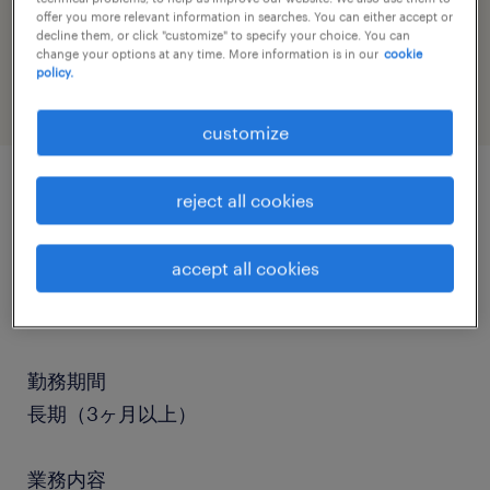
job category
offer you more relevant information in searches. You can either accept or
decline them, or click "customize" to specify your choice. You can
warehousing & distribution
change your options at any time. More information is in our
cookie
policy.
customize
reject all cookies
job details
accept all cookies
職種
その他（陸送など）、大型トラック、大型免許
勤務期間
長期（3ヶ月以上）
業務内容