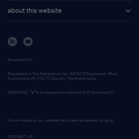
company profile
future of work
randstad digital
about this website
sustainability
tech suite
disclaimer
equity, diversity, inclusion and belonging
contact us
corporate governance
randstad innovation fund
country websites
Randstad N.V.
contact us
Registered in The Netherlands No: 33216172 Registered office:
Diemermere 25, 1112 TC Diemen, The Netherlands.
RANDSTAD,
is a registered trademark of © Randstad N.V.
Some images on our website have been generated using AI.
contact us