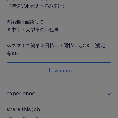
（時速30km以下での走行）
※詳細は面談にて
＃中型・大型車のお仕事
≪スマホで簡単☆日払い・週払いもOK！(規定
有)≫
...
派遣先の特徴
show more
20代、30代、40代、50代活躍中☆
最寄駅
experience
名鉄空港線／中部国際空港(鉄道)駅（徒歩10分）
■大型免許必須 ※未経験OK！ ■サービス接客業の経験
share this job.
がある方歓迎◎
休日休暇