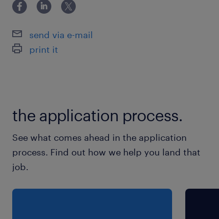
シフト制
■月8～9日休み
send via e-mail
print it
就業時間
（1）8:00-17:00（実働8時間00分・休憩60分）
（2）5:00-14:00（実働8時間00分・休憩60分）
（3）14:00-23:00（実働8時間00分・休憩60
the application process.
分）
※※基本8:00～(早出遅出出勤の可能性も有り)／
See what comes ahead in the application
5:00～23:00の間で相談も可◎
process. Find out how we help you land that
job.
残業
■月5時間程度の見込み