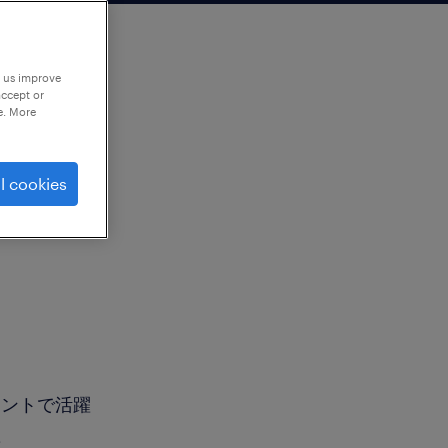
p us improve
accept or
e. More
l cookies
タントで活躍
躍