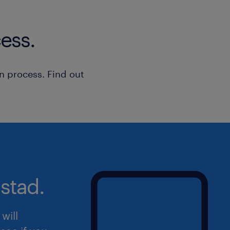
ess.
n process. Find out
stad.
will