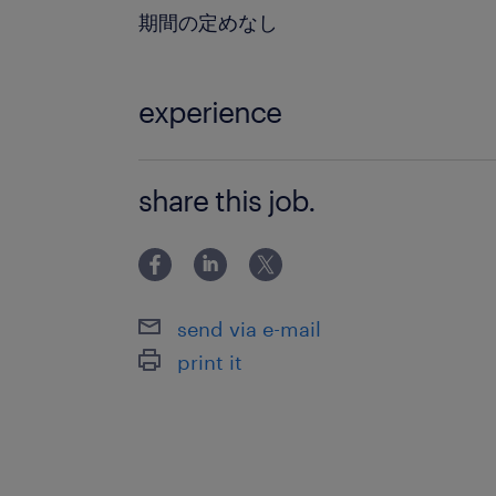
期間の定めなし
experience
【MUST】 ・財務経理業務の実務経験
share this job.
算の決算関連業務の経験がある方を想
◇WANT ・会計ソフトの使用経験（「OB
務・会計システムの基盤づく
send via e-mail
print it