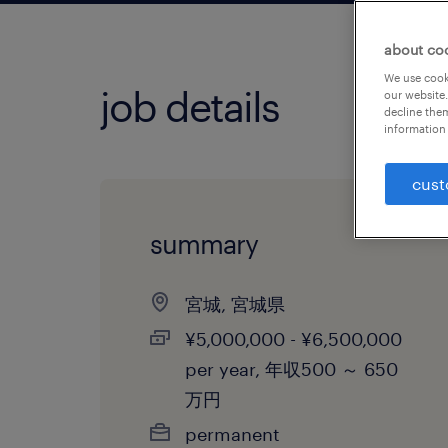
about co
We use cooki
job details
our website.
decline them
information 
cust
summary
宮城, 宮城県
¥5,000,000 - ¥6,500,000
per year, 年収500 ～ 650
万円
permanent