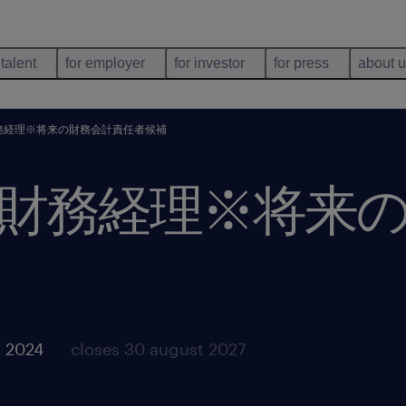
 talent
for employer
for investor
for press
about 
務経理※将来の財務会計責任者候補
財務経理※将来
t 2024
closes 30 august 2027