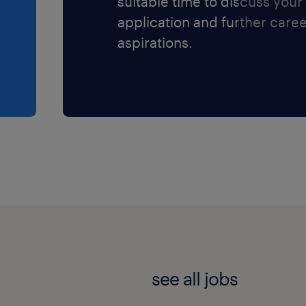
suitable time to discuss your
application and further care
aspirations.
see all jobs