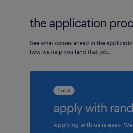
the application proc
See what comes ahead in the applicatio
how we help you land that job.
1 of 8
apply with rand
Applying with us is easy. We 