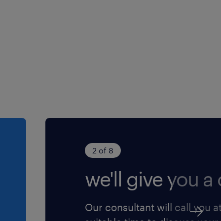
2 of 8
we'll give you a c
Our consultant will call you a