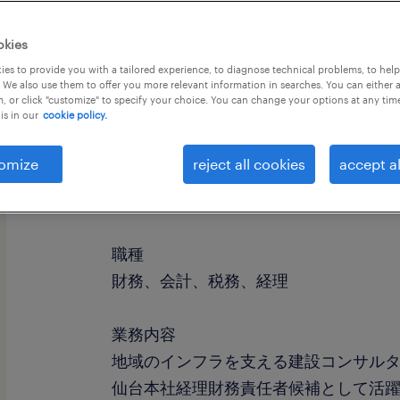
okies
es to provide you with a tailored experience, to diagnose technical problems, to hel
 We also use them to offer you more relevant information in searches. You can either 
, or click "customize" to specify your choice. You can change your options at any tim
is in our
cookie policy.
omize
reject all cookies
accept al
社名
社名非公開
職種
財務、会計、税務、経理
業務内容
地域のインフラを支える建設コンサル
仙台本社経理財務責任者候補として活