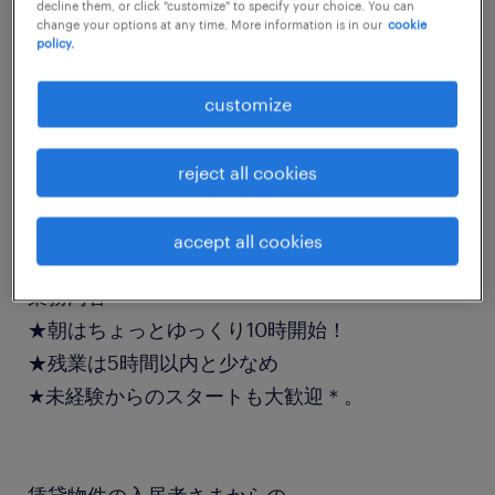
decline them, or click "customize" to specify your choice. You can
job details
change your options at any time. More information is in our
cookie
policy.
職種
customize
一般事務・OA事務
reject all cookies
勤務期間
長期（3ヶ月以上）
accept all cookies
業務内容
★朝はちょっとゆっくり10時開始！
★残業は5時間以内と少なめ
★未経験からのスタートも大歓迎＊。