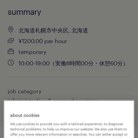
summary
北海道札幌市中央区, 北海道
¥1200.00 per hour
temporary
10:00-19:00（実働8時間00分・休憩60分）
job category
administrative & support services
about cookies
We use cookies to provide you with a tailored experience, to diagnose
technical problems, to help us improve our website. We also use them to
offer you more relevant information in searches. You can either accept or