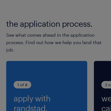
就業時間
10:00-19:00（実働8時間00分・休憩60分）
the application process.
残業
See what comes ahead in the application
月0～5時間（残業はほとんどありません）
process. Find out how we help you land that
job.
1 of 8
2 o
apply with
we
randstad.
cal