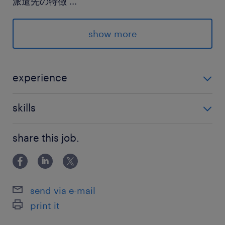
派遣先の特徴
...
メール対応は内容別の返信テンプレートが用意さ
れているためイチから文章を考えることはほとん
show more
どありません♪コールセンターから事務へ転職し
たい方にもオススメです◎
experience
最寄駅
・事務未経験OK！ ・コールセンターなど電話対応経験
地下鉄／さっぽろ駅（徒歩1分）
skills
がある方、大歓迎！
JR／札幌駅（徒歩4分）
・PCスキル：スムーズなタイピング（100文字／分）
地下鉄／大通駅（徒歩8分）
share this job.
休日休暇
シフト制
send via e-mail
週5日勤務（シフト制） ※休み希望の申請も
print it
OK！