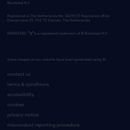
country websites
Randstad N.V.
contact us
Registered in The Netherlands No: 33216172 Registered office:
Diemermere 25, 1112 TC Diemen, The Netherlands.
RANDSTAD,
is a registered trademark of © Randstad N.V.
Some images on our website have been generated using AI.
contact us
terms & conditions
accessibility
cookies
privacy notice
misconduct reporting procedure