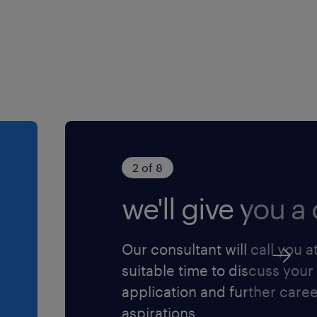
2 of 8
we'll give you a c
Our consultant will call you a
suitable time to discuss your
application and further care
aspirations.