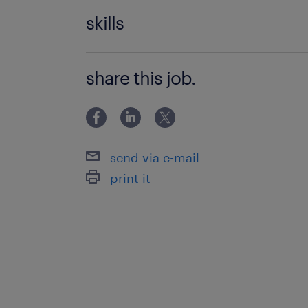
介護支援専門員・社会福祉士・介護福
skills
格をお持ちの方
ＰＣ基本操作が可能な方（Word・Exc
share this job.
力が可能な方）
send via e-mail
print it