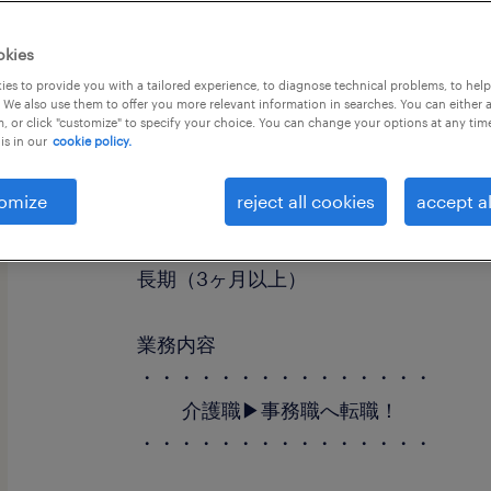
okies
es to provide you with a tailored experience, to diagnose technical problems, to hel
 We also use them to offer you more relevant information in searches. You can either 
, or click "customize" to specify your choice. You can change your options at any tim
is in our
cookie policy.
職種
一般事務・OA事務
omize
reject all cookies
accept al
勤務期間
長期（3ヶ月以上）
業務内容
・・・・・・・・・・・・・・・
介護職▶事務職へ転職！
・・・・・・・・・・・・・・・