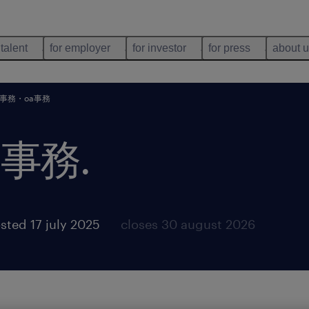
 talent
for employer
for investor
for press
about 
事務・oa事務
a事務
.
sted 17 july 2025
closes 30 august 2026