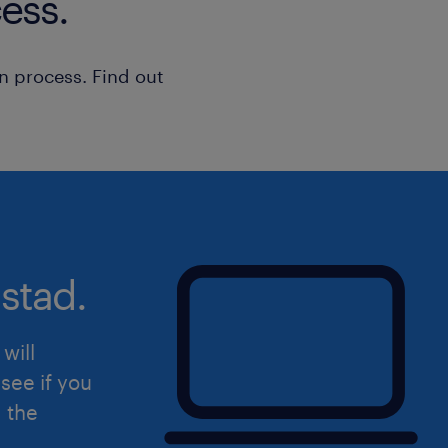
ess.
n process. Find out
stad.
will
see if you
d the