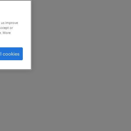
p us improve
accept or
e. More
l cookies