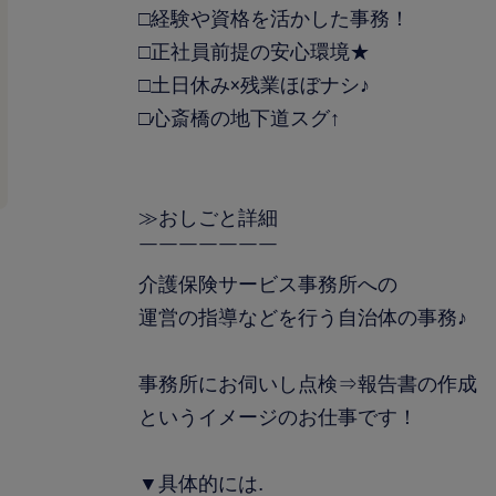
□経験や資格を活かした事務！
□正社員前提の安心環境★
□土日休み×残業ほぼナシ♪
□心斎橋の地下道スグ↑
≫おしごと詳細
￣￣￣￣￣￣￣
介護保険サービス事務所への
運営の指導などを行う自治体の事務♪
事務所にお伺いし点検⇒報告書の作成
というイメージのお仕事です！
▼具体的には.