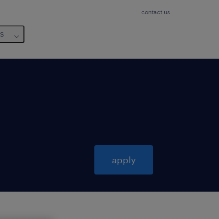
contact us
us
apply