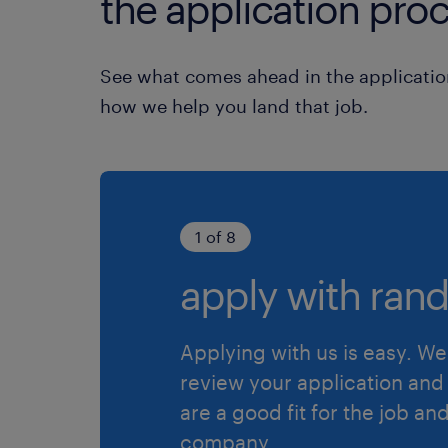
the application proc
See what comes ahead in the applicatio
how we help you land that job.
1 of 8
apply with rand
Applying with us is easy. We 
review your application and 
are a good fit for the job an
company.