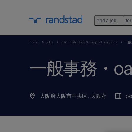
find a job
for
home
jobs
administrative & support services
一般
一般事務・o
大阪府大阪市中央区
,
大阪府
po