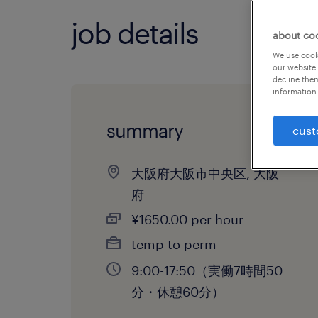
job details
about co
We use cooki
our website.
decline them
information 
summary
cust
大阪府大阪市中央区, 大阪
府
¥1650.00 per hour
temp to perm
9:00-17:50（実働7時間50
分・休憩60分）