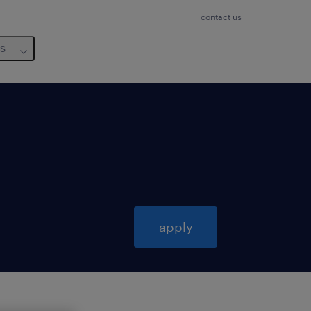
contact us
us
apply