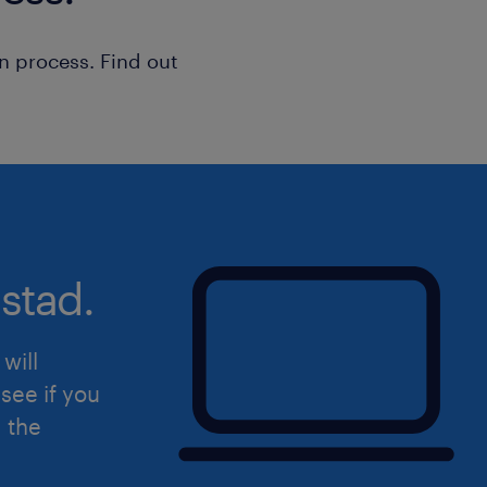
n process. Find out
stad.
will
see if you
d the