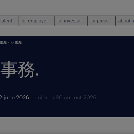
 talent
for employer
for investor
for press
about 
事務・oa事務
a事務
.
2 june 2026
closes 30 august 2026