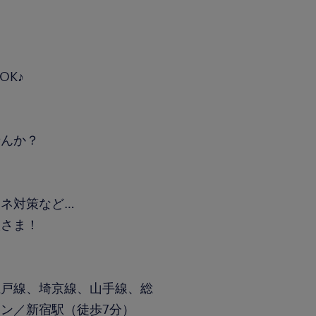
OK♪
せんか？
ネ対策など…
人さま！
江戸線、埼京線、山手線、総
ン／新宿駅（徒歩7分）