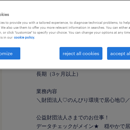
okies
es to provide you with a tailored experience, to diagnose technical problems, to hel
 We also use them to offer you more relevant information in searches. You can either 
, or click "customize" to specify your choice. You can change your options at any tim
is in our
cookie policy.
職種
一般事務・OA事務
omize
reject all cookies
accept al
勤務期間
長期（3ヶ月以上）
業務内容
＼財団法人♡のんびり環境で居心地◎
公益財団法人さまでのお仕事！
データチェックがメイン★ 穏やかで居