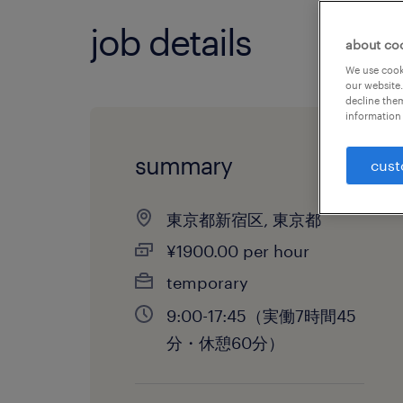
job details
about co
We use cooki
our website.
decline them
information 
summary
cust
東京都新宿区, 東京都
¥1900.00 per hour
temporary
9:00-17:45（実働7時間45
分・休憩60分）