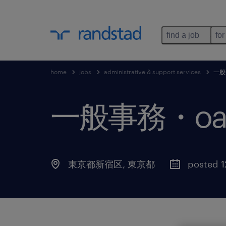
find a job
for
home
jobs
administrative & support services
一般
一般事務・o
東京都新宿区
,
東京都
posted 1