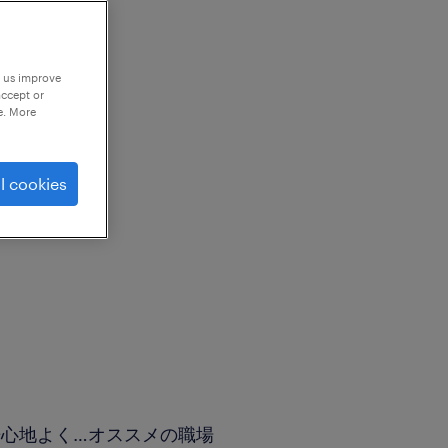
p us improve
accept or
e. More
l cookies
／
心地よく…オススメの職場