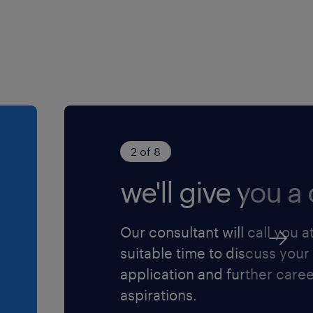
2 of 8
we'll give you a c
Our consultant will call you a
suitable time to discuss your
application and further care
aspirations.