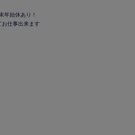
末年始休あり！
てお仕事出来ます
）