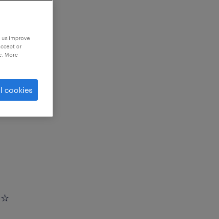
p us improve
accept or
e. More
l cookies
に☆