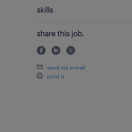
何らかの事務経験
skills
PCスキル：Excel・Word基本操作
share this job.
send via e-mail
print it