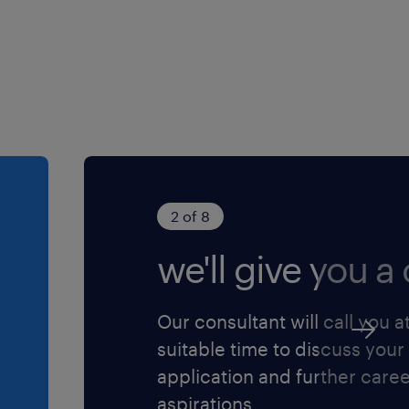
2 of 8
we'll give you a c
Our consultant will call you a
suitable time to discuss your
application and further care
aspirations.