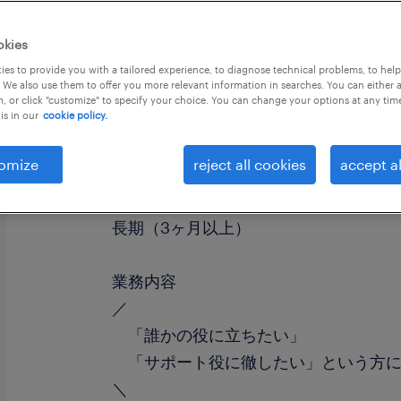
okies
es to provide you with a tailored experience, to diagnose technical problems, to hel
 We also use them to offer you more relevant information in searches. You can either 
, or click "customize" to specify your choice. You can change your options at any tim
is in our
cookie policy.
職種
一般事務・OA事務
omize
reject all cookies
accept al
勤務期間
長期（3ヶ月以上）
業務内容
／
「誰かの役に立ちたい」
「サポート役に徹したい」という方
＼