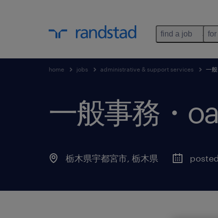
find a job
for
home
jobs
administrative & support services
一般
一般事務・o
栃木県宇都宮市
,
栃木県
posted