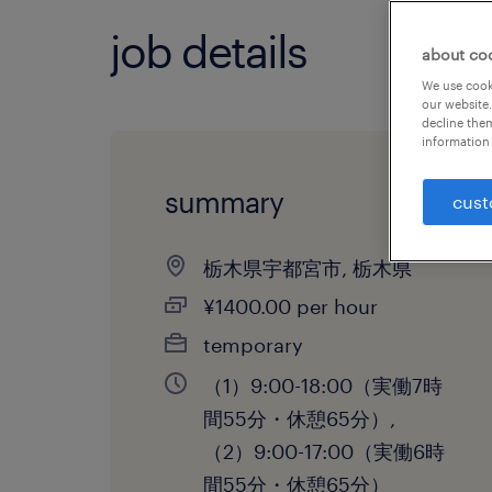
job details
about co
We use cooki
our website.
decline them
information 
summary
cust
栃木県宇都宮市, 栃木県
¥1400.00 per hour
temporary
（1）9:00-18:00（実働7時
間55分・休憩65分）,
（2）9:00-17:00（実働6時
間55分・休憩65分）