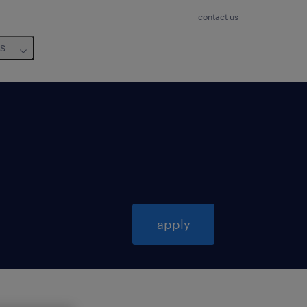
contact us
us
apply