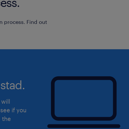
ess.
n process. Find out
stad.
will
see if you
d the