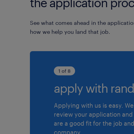
the application proc
See what comes ahead in the applicatio
how we help you land that job.
1 of 8
apply with rand
Applying with us is easy. We 
review your application and 
are a good fit for the job an
company.