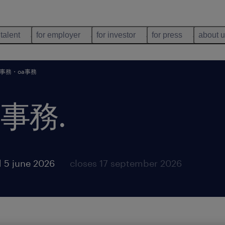
 talent
for employer
for investor
for press
about 
事務・oa事務
a事務
.
 5 june 2026
closes 17 september 2026