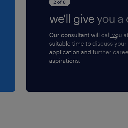
2 of 8
we'll give you a c
Our consultant will call you a
suitable time to discuss your
application and further care
aspirations.