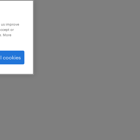
p us improve
accept or
e. More
l cookies
＋
ク
＋