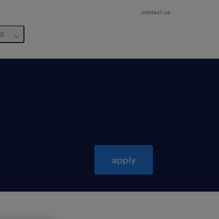
contact us
us
apply