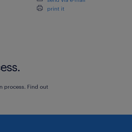
print it
ess.
n process. Find out