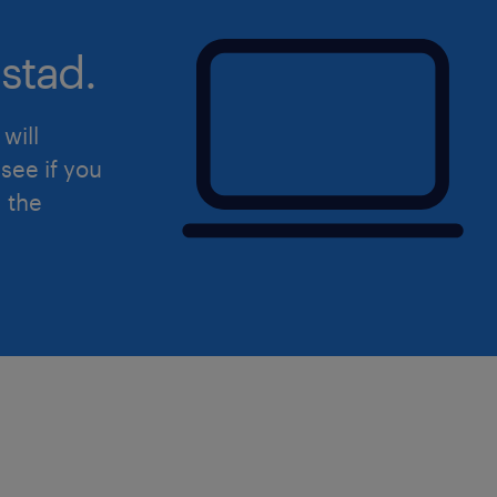
stad.
will
see if you
d the