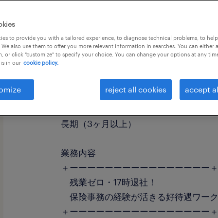
okies
es to provide you with a tailored experience, to diagnose technical problems, to hel
 We also use them to offer you more relevant information in searches. You can either 
, or click "customize" to specify your choice. You can change your options at any tim
is in our
cookie policy.
職種
一般事務・OA事務
omize
reject all cookies
accept al
勤務期間
長期（3ヶ月以上）
業務内容
＋ーーーーーーーーーーーーーーーー
残業ゼロ・17時退社！
保険事務の経験が活きる好待遇ワー
＋ーーーーーーーーーーーーーーーー