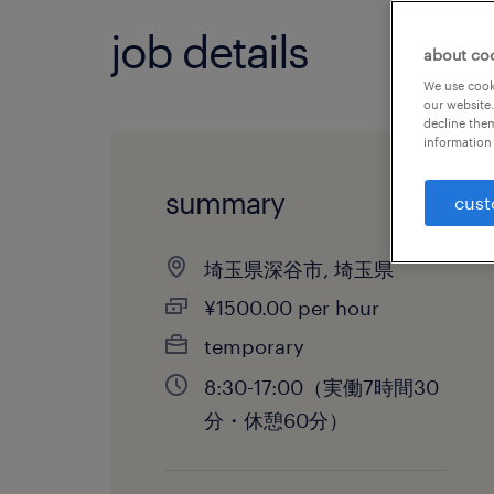
job details
about co
We use cooki
our website.
decline them
information 
summary
cust
埼玉県深谷市, 埼玉県
¥1500.00 per hour
temporary
8:30-17:00（実働7時間30
分・休憩60分）