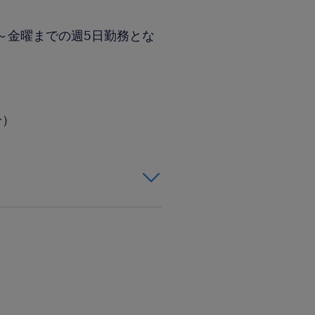
～金曜までの週5日勤務とな
分）
済での事務経験があ
dへの入力ができる