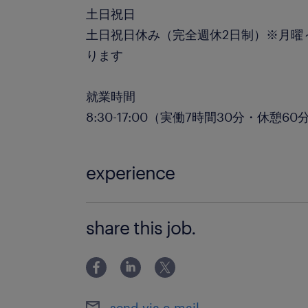
土日祝日
土日祝日休み（完全週休2日制）※月曜
ります
就業時間
8:30-17:00（実働7時間30分・休憩60
experience
・生保、損保など保険関係、または共
share this job.
る方 ・PCの基本操作（Excel・Wor
方）
send via e-mail