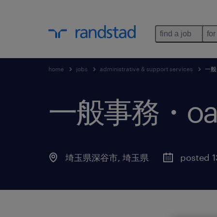
find a job
for
home
jobs
administrative & support services
一般
一般事務・o
埼玉県深谷市
,
埼玉県
posted 