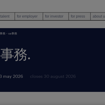
 talent
for employer
for investor
for press
about 
事務・oa事務
a事務
.
13 may 2026
closes 30 august 2026