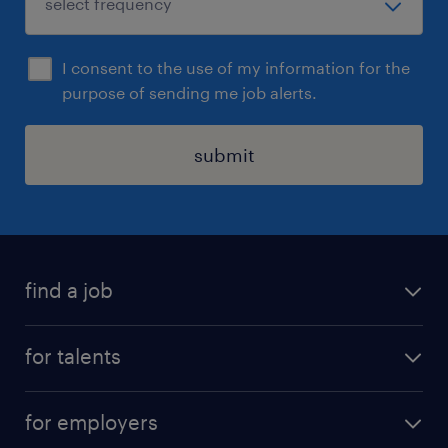
I consent to the use of my information for the
purpose of sending me job alerts.
submit
find a job
all jobs
for talents
career advice
operational career
careers at Randstad
for employers
professional career