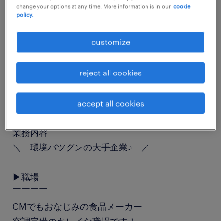
change your options at any time. More information is in our
cookie
job details
policy.
customize
職種
一般事務・OA事務
reject all cookies
勤務期間
長期（3ヶ月以上）
accept all cookies
業務内容
＼ 環境バツグンの大手企業♪ ／
▶職場
￣￣￣￣
CMでもおなじみの食品メーカー