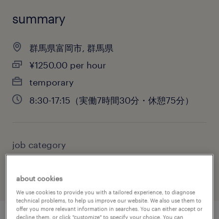
summary
群馬県富岡市, 群馬県
¥1250.00 per hour
temporary
8:30-17:15（実働7時間30分・休憩75分）
job category
administrative & support services
about cookies
We use cookies to provide you with a tailored experience, to diagnose
technical problems, to help us improve our website. We also use them to
offer you more relevant information in searches. You can either accept or
decline them, or click "customize" to specify your choice. You can