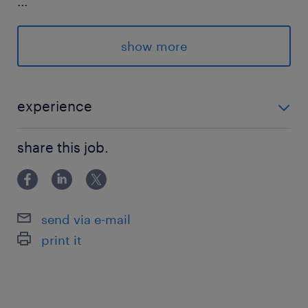
...
派遣スタッフさんも多数活躍中で安心です★
show more
-----
★派遣登録は来社不要！
スマホで簡単『電話orオンライン登録☆』
experience
事務経験のある方（経験浅めさんも歓迎♪） PC：基本
派遣先の特徴
share this job.
操作・入力程度
環境充実の大手企業です。派遣スタッフさんも多
数安定して就業している実績があり、教育体制も
バツグンなので安心してスタートできますよ♪
send via e-mail
print it
最寄駅
上信電鉄／上州富岡駅（車15分）
信越本線／磯部(群馬県)駅（車20分）