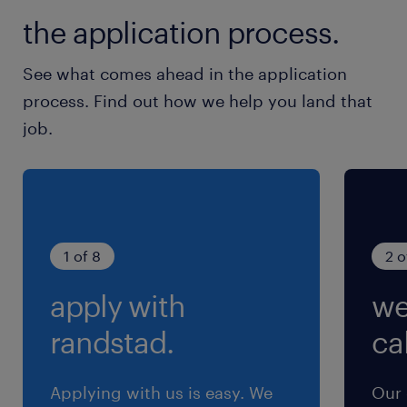
上信電鉄／上州福島駅（車20分）
the application process.
休日休暇
See what comes ahead in the application
土日祝日
process. Find out how we help you land that
土日祝日休み（完全週休2日制）※GW、夏季、
job.
お盆、年末年始の長期休暇あり♪
就業時間
8:30-17:15（実働7時間30分・休憩75分）
※休憩内訳/10:30～10:45、12:00～12:45、
1 of 8
2 o
15:00～15:15）
apply with
we
残業
randstad.
cal
基本残業なし＊
Applying with us is easy. We
Our 