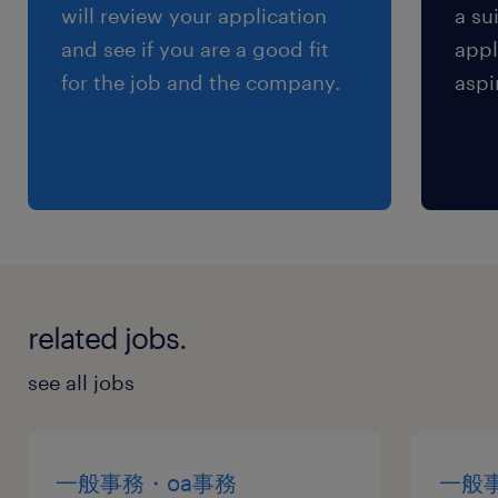
will review your application
a su
and see if you are a good fit
appl
for the job and the company.
aspi
related jobs.
see all jobs
一般事務・oa事務
一般