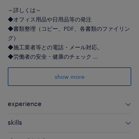
～詳しくは～
◆オフィス用品や日用品等の発注
◆書類整理（コピー、PDF、各書類のファイリン
グ）
◆施工業者等との電話・メール対応。
◆労働者の安全・健康のチェック
...
（簡単な書類アップロード等お願いします）
※現場の入退場、安全書類、健康診断
show more
リスク評価を管理する専用システムです。
派遣先の特徴
experience
業界最大手の総合住宅メーカー。
・お車でのご通勤が出来る方。 ・事務経験のある方尚
就業先は期間毎に代わります。
skills
可。
安定した企業なので、不安なくご就業いただけま
・PCへのデータ入力