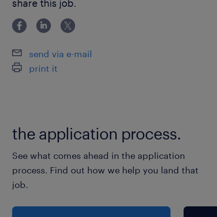
す。
share this job.
・Excelの基本操作
上記2点が可能な方。
最寄駅
近鉄名古屋線／津駅（車15分）
send via e-mail
print it
休日休暇
土日祝日
土日祝休み
the application process.
就業時間
（1）8:00-17:00（実働8時間00分・休憩60分）
See what comes ahead in the application
（2）9:00-16:00（実働6時間00分・休憩60分）
process. Find out how we help you land that
（3）9:00-17:00（実働7時間00分・休憩60分）
job.
残業