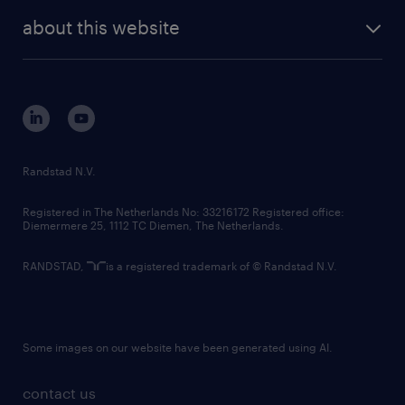
company profile
future of work
randstad digital
about this website
sustainability
tech suite
disclaimer
equity, diversity, inclusion and belonging
contact us
corporate governance
randstad innovation fund
country websites
Randstad N.V.
contact us
Registered in The Netherlands No: 33216172 Registered office:
Diemermere 25, 1112 TC Diemen, The Netherlands.
RANDSTAD,
is a registered trademark of © Randstad N.V.
Some images on our website have been generated using AI.
contact us