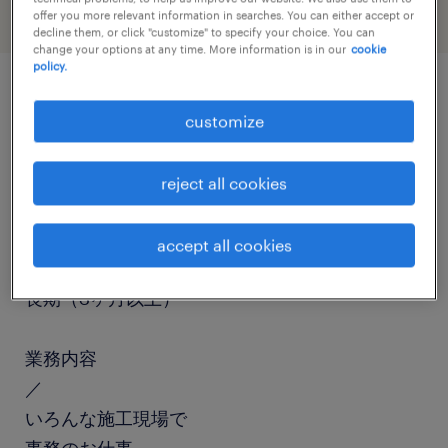
offer you more relevant information in searches. You can either accept or
decline them, or click "customize" to specify your choice. You can
change your options at any time. More information is in our
cookie
policy.
job details
customize
職種
reject all cookies
一般事務・OA事務
accept all cookies
勤務期間
長期（3ヶ月以上）
業務内容
／
いろんな施工現場で