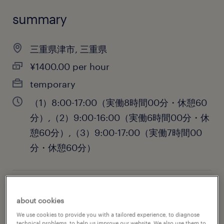
summary
三重県津市, 三重県
¥1400.00 per hour
temporary
（1）8:00-17:00（実働8時間00分・休憩60
分）,（2）9:00-16:00（実働6時間00分・休
憩60分）,（3）9:00-17:00（実働7時間00
分・休憩60分）
job category
about cookies
administrative & support services
We use cookies to provide you with a tailored experience, to diagnose
technical problems, to help us improve our website. We also use them to