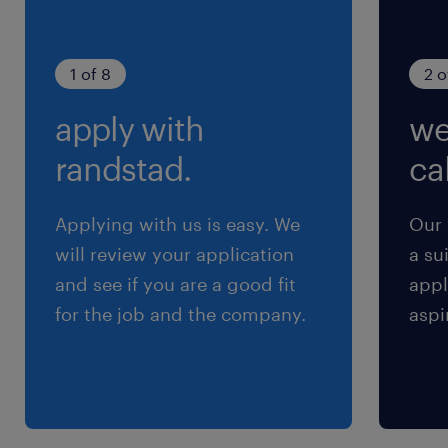
基本無し。あっても5時間未満です。
1 of 8
2 o
apply with
we
randstad.
cal
Applying with us is easy. We
Our 
will review your application
a su
and see if you are a good fit
appl
for the job and the company.
aspi