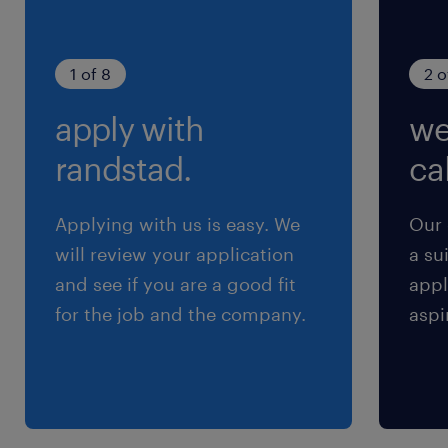
月、9月、12月くらい）
1 of 8
2 o
apply with
we
randstad.
cal
Applying with us is easy. We
Our 
will review your application
a su
and see if you are a good fit
appl
for the job and the company.
aspi