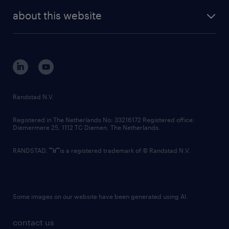
company profile
future of work
randstad digital
about this website
sustainability
tech suite
disclaimer
equity, diversity, inclusion and belonging
contact us
corporate governance
randstad innovation fund
country websites
Randstad N.V.
contact us
Registered in The Netherlands No: 33216172 Registered office:
Diemermere 25, 1112 TC Diemen, The Netherlands.
RANDSTAD,
is a registered trademark of © Randstad N.V.
Some images on our website have been generated using AI.
contact us