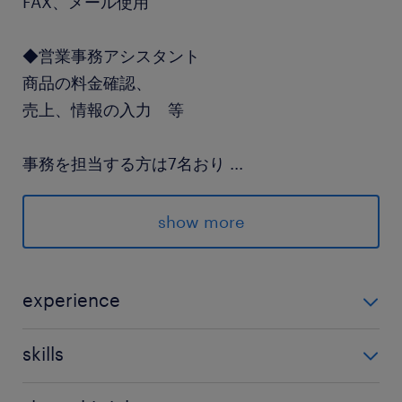
FAX、メール使用
◆営業事務アシスタント
商品の料金確認、
売上、情報の入力 等
事務を担当する方は7名おり
...
土曜や祝日の出勤は
協力して順に回しています。
show more
派遣先の特徴
東海3県を中心に家具類などの荷物を運ぶ運送会
experience
社です。
一般事務の経験がある方 営業事務、受発注業務ある方
skills
尚可
最寄駅
データ入力、Excel・Wordの基本操作、基幹システム