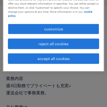
offer you more relevant information in searches. You can either accept or
decline them, or click "customize" to specify your choice. You can
change your options at any time. More information is in our
cookie
policy.
job details
customize
職種
一般事務・OA事務
reject all cookies
勤務期間
accept all cookies
長期（3ヶ月以上）
業務内容
週4日勤務でプライベートも充実♪
運送会社で事務業務。