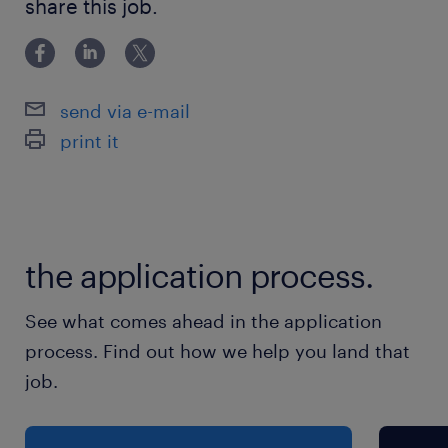
JR関西本線／弥富駅（車7分）
share this job.
操作が可能な方
近鉄名古屋本線／近鉄弥富駅（車9分）
休日休暇
send via e-mail
週休2日
print it
日休み。土、祝出勤。年末年始、GW、お盆あ
り。年間休日115日前後
就業時間
the application process.
（1）8:00-17:00（実働8時間00分・休憩60分）
（2）9:00-17:00（実働7時間00分・休憩60分）
See what comes ahead in the application
※8:00～17:00／9:00～17:00いずれか固定
process. Find out how we help you land that
job.
残業
月5～20時間程度（20時間になるのは繁忙期の3