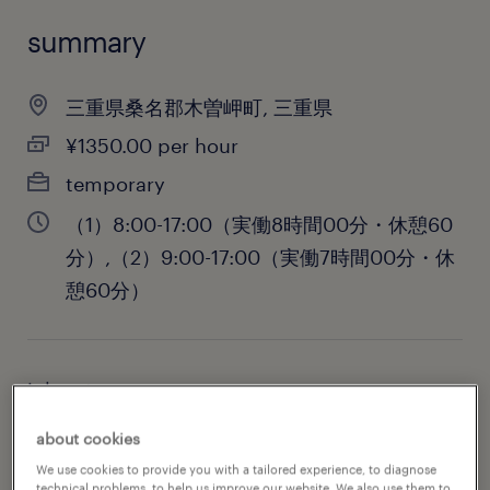
summary
三重県桑名郡木曽岬町, 三重県
¥1350.00 per hour
temporary
（1）8:00-17:00（実働8時間00分・休憩60
分）,（2）9:00-17:00（実働7時間00分・休
憩60分）
job category
administrative & support services
about cookies
We use cookies to provide you with a tailored experience, to diagnose
technical problems, to help us improve our website. We also use them to