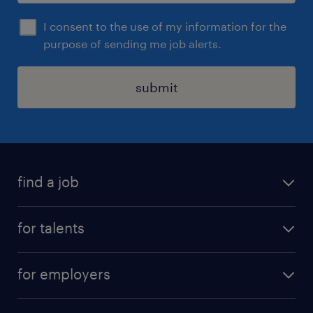
I consent to the use of my information for the
purpose of sending me job alerts.
submit
find a job
all jobs
for talents
career advice
operational career
careers at Randstad
for employers
professional career
staffing solutions
digital career