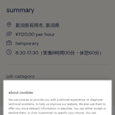
summary
新潟県長岡市, 新潟県
¥1120.00 per hour
temporary
8:30-17:30（実働8時間00分・休憩60分）
job category
administrative & support services
about cookies
We use cookies to provide you with a tailored experience, to diagnose
technical problems, to help us improve our website. We also use them to
offer you more relevant information in searches. You can either accept or
decline them, or click "customize" to specify your choice. You can