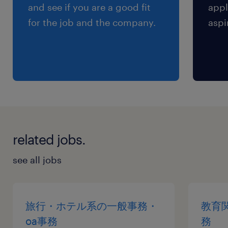
and see if you are a good fit
appl
for the job and the company.
aspi
related jobs.
see all jobs
旅行・ホテル系の一般事務・
教育
oa事務
務