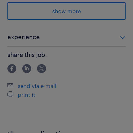
上記はほんの一例です。
特定の求人に関する募集ではなく
show more
ご登録時の状況に合わせて様々な求人をご紹介い
たします！
experience
派遣先の特徴
◆ 未経験OKの求人から、経理事務・営業事務・英文事
詳しい職場環境については、面談時（お仕事のご
share this job.
務など、ご経験に応じたお仕事のご紹介が可能です！
紹介時）にお伝えします！
◆ 「まずは登録だけ」という方も大歓迎です♪
最寄駅
send via e-mail
信越本／長岡駅（車12分）
print it
休日休暇
土日祝日
※勤務日はお仕事により異なります。