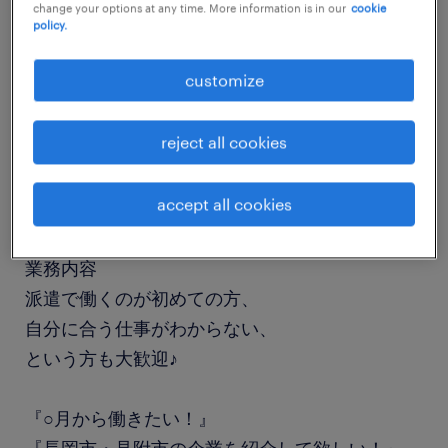
change your options at any time. More information is in our
cookie
job details
policy.
customize
職種
一般事務・OA事務
reject all cookies
勤務期間
accept all cookies
長期（3ヶ月以上）
業務内容
派遣で働くのが初めての方、
自分に合う仕事がわからない、
という方も大歓迎♪
『○月から働きたい！』