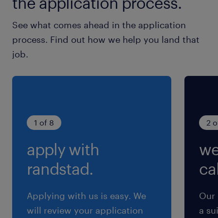
the application process.
就業時間
See what comes ahead in the application
8:30-17:30（実働8時間00分・休憩60分）
process. Find out how we help you land that
※上記はシフト例です／お仕事内容・職種・勤務
job.
地により異なります。
残業
※お仕事により異なります
1 of 8
2 o
apply with
we
randstad.
cal
Applying with us is easy. We
Our 
will review your application
a su