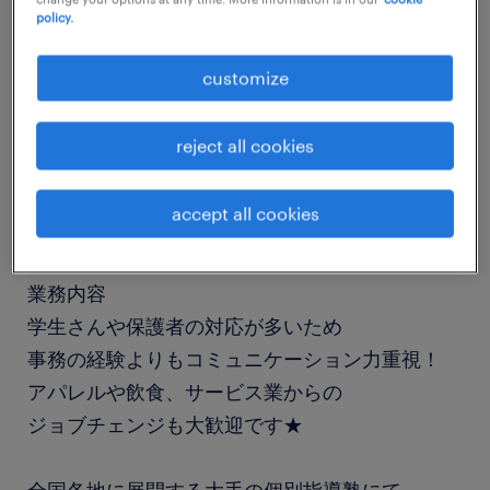
policy.
job details
customize
職種
一般事務・OA事務
reject all cookies
勤務期間
accept all cookies
長期（3ヶ月以上）
業務内容
学生さんや保護者の対応が多いため
事務の経験よりもコミュニケーション力重視！
アパレルや飲食、サービス業からの
ジョブチェンジも大歓迎です★