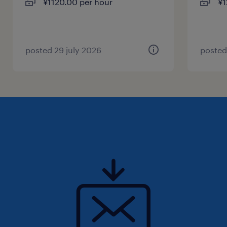
¥1120.00 per hour
¥1
posted 29 july 2026
posted