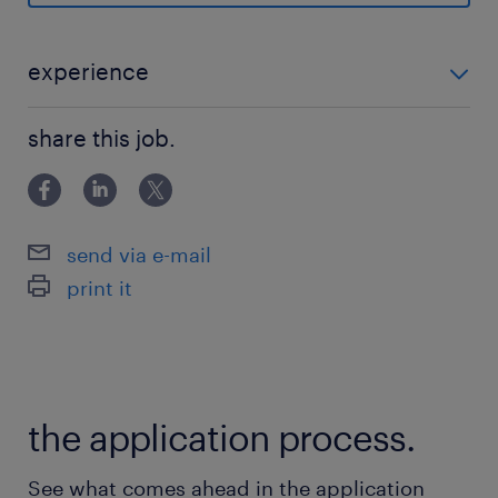
派遣先の特徴
県内・県外各地に塾を構える、安定した大手の教
experience
育機関です。
・事務未経験スタート大歓迎！ ・基本的なパソコン操
share this job.
作（文字入力など）ができる方 ・生徒さんや保護者の
最寄駅
方と、明るく丁寧なコミュニケーションが取れる方
JR／青山駅（徒歩5分）
send via e-mail
休日休暇
print it
週休2日
日・月休み（年に数回イベントで出勤の可能性
有。その場合は振替休日取得）
the application process.
就業時間
13:30-21:45（実働7時間15分・休憩60分）
See what comes ahead in the application