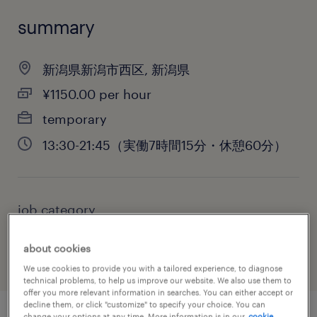
summary
新潟県新潟市西区, 新潟県
¥1150.00 per hour
temporary
13:30-21:45（実働7時間15分・休憩60分）
job category
administrative & support services
about cookies
We use cookies to provide you with a tailored experience, to diagnose
technical problems, to help us improve our website. We also use them to
offer you more relevant information in searches. You can either accept or
decline them, or click "customize" to specify your choice. You can
change your options at any time. More information is in our
cookie