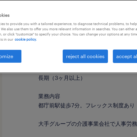
okies
es to provide you with a tailored experience, to diagnose technical problems, to hel
 We also use them to offer you more relevant information in searches. You can either 
, or click "customize" to specify your choice. You can change your options at any tim
is in our
cookie policy.
職種
人事・総務
omize
reject all cookies
accept al
勤務期間
長期（3ヶ月以上）
業務内容
都庁前駅徒歩7分。フレックス制度あり
大手グループの介護事業会社で人事労