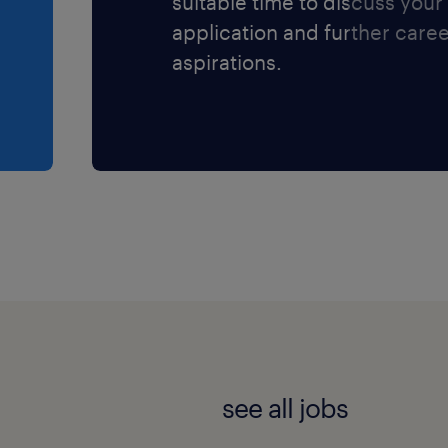
suitable time to discuss your
application and further care
aspirations.
see all jobs