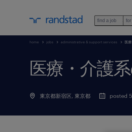
find a job
for
home
jobs
administrative & support services
医療
医療・介護系
東京都新宿区
,
東京都
posted 