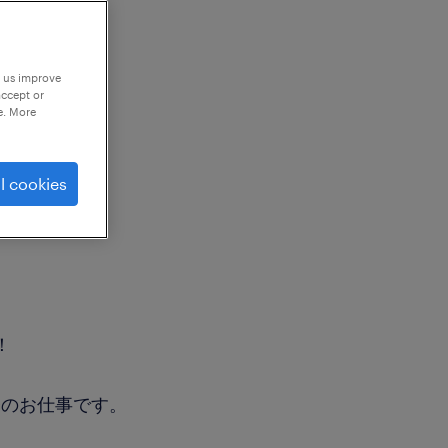
p us improve
accept or
e. More
l cookies
！
務のお仕事です。