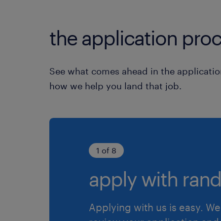
the application proc
See what comes ahead in the applicatio
how we help you land that job.
1 of 8
apply with rand
Applying with us is easy. We 