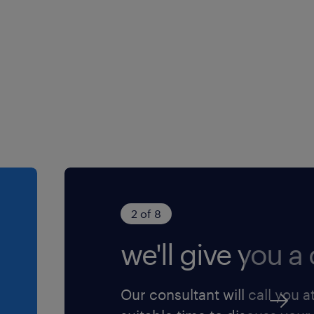
2 of 8
we'll give you a c
Our consultant will call you a