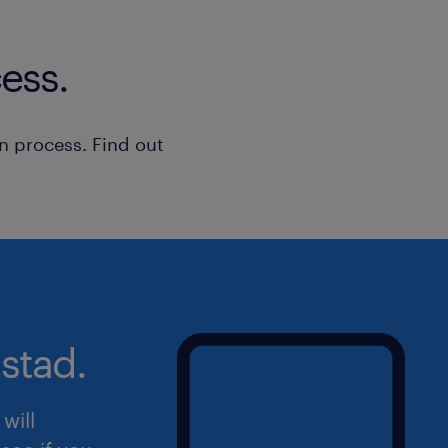
ess.
n process. Find out
stad.
will