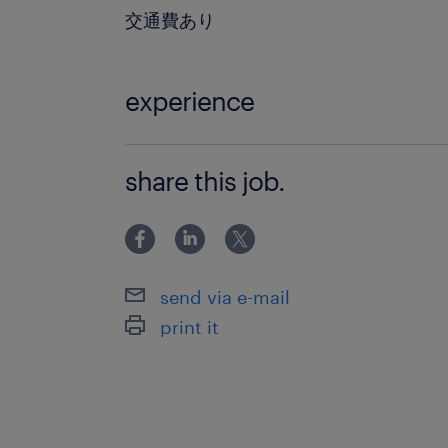
交通費あり
experience
・人事労務（給与計算、勤怠管理、社
share this job.
がある方
send via e-mail
print it