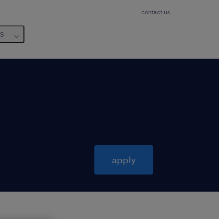
contact us
us
apply