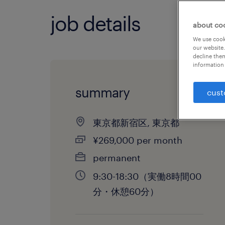
job details
about co
We use cooki
our website.
decline them
information 
summary
cust
東京都新宿区, 東京都
¥269,000 per month
permanent
9:30-18:30（実働8時間00
分・休憩60分）