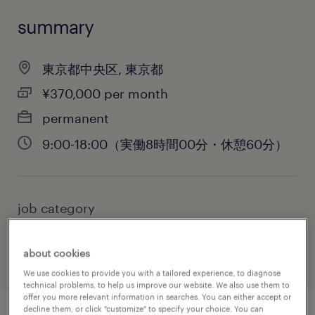
summary
東京都中央区, 東京都
¥370,000 per month
permanent
9:00-18:00（実働8時間00分・休憩60分）
job category
administrative & support services
about cookies
We use cookies to provide you with a tailored experience, to diagnose
technical problems, to help us improve our website. We also use them to
offer you more relevant information in searches. You can either accept or
decline them, or click "customize" to specify your choice. You can