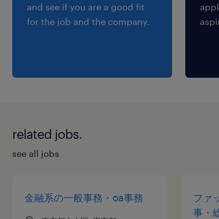
and see if you are a good fit
appl
for the job and the company.
aspi
related jobs.
see all jobs
金融系の一般事務・oa事務
ファ
事・