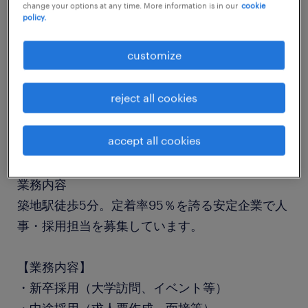
change your options at any time. More information is in our
cookie
job details
policy.
customize
職種
人事・総務
reject all cookies
勤務期間
accept all cookies
長期（3ヶ月以上）
業務内容
築地駅徒歩5分。定着率95％を誇る安定企業で人
事・採用担当を募集しています。
【業務内容】
・新卒採用（大学訪問、イベント等）