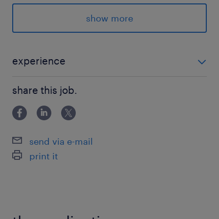
日比谷線／築地駅（徒歩5分）
有楽町線、大江戸線／月島駅（徒歩5分）
show more
休日休暇
土日祝日
experience
完全週休2日制（土日）、祝日、夏季休暇、年末
事業会社での採用実務経験（直近が採用業務であるこ
年始5日間（年間休日122日）
share this job.
と） 出張対応が可能な方 PCスキル（Microsoft
Word、Excel、Power Point等）
就業時間
9:00-18:00（実働8時間00分・休憩60分）
send via e-mail
※フレックスタイム制（始業：7時30分～11時00
print it
分／終業：16時00分～20時00分）
残業
月間20時間程度