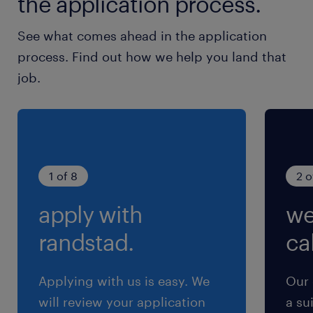
the application process.
交通費
See what comes ahead in the application
交通費あり
process. Find out how we help you land that
job.
1 of 8
2 o
apply with
we
randstad.
cal
Applying with us is easy. We
Our 
will review your application
a su