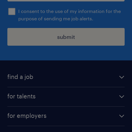
I consent to the use of my information for the
purpose of sending me job alerts.
submit
find a job
all jobs
for talents
career advice
operational career
careers at Randstad
for employers
professional career
staffing solutions
digital career