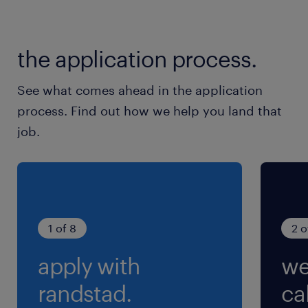
＼入社の手続きもLINEで／
日に出勤日あり。
面倒な書類の提出もLINEで便利！
the application process.
就業時間
9:00-18:00（実働8時間00分・休憩60分）
See what comes ahead in the application
process. Find out how we help you land that
残業
job.
残業なし
交通費
※上限4万円/月※規定あり
1 of 8
2 o
apply with
we
randstad.
cal