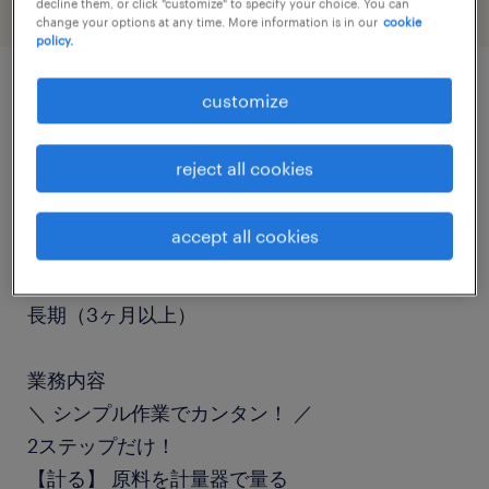
decline them, or click "customize" to specify your choice. You can
change your options at any time. More information is in our
cookie
policy.
customize
job details
reject all cookies
職種
検品、マシンオペレーター、その他（製造）
accept all cookies
勤務期間
長期（3ヶ月以上）
業務内容
＼ シンプル作業でカンタン！ ／
2ステップだけ！
【計る】 原料を計量器で量る