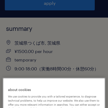
apply
summary
茨城県つくば市, 茨城県
¥1500.00 per hour
temporary
9:00-18:00（実働8時間00分・休憩60分）
about cookies
job category
We use cookies to provide you with a tailored experience, to diagnose
warehousing & distribution
technical problems, to help us improve our website. We also use them to
offer you more relevant information in searches. You can either accept or