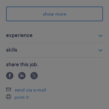
「すぐ働きたい！」と思ったら今すぐ応募♪
⇒履歴書不要！WEBでサクッと完了♪
show more
派遣先の特徴
大手安定企業＼医薬品製造を行う工場／きれいな
experience
工場での勤務です☆
＼ 未経験OK × シンプル作業 × 高収入！ ／ 「ラクに稼
skills
ぎたい！」そんなあなたにピッタリ♪
最寄駅
ランスタッドなら手続きがカンタン♪
つくばエクスプレス線／つくば駅（車15分）
share this job.
常総線／下妻駅（車15分）
＼Web登録でOK！／
つくばエクスプレス線／研究学園駅（車25分）
カンタン♪時間を気にせず登録完了！
send via e-mail
＼登録後はLINEでやりとり／
休日休暇
print it
行き違いになりがちな連絡もLINEで効率よく
土日祝日
土日祝休み。企業カレンダーにより、年数回、祝