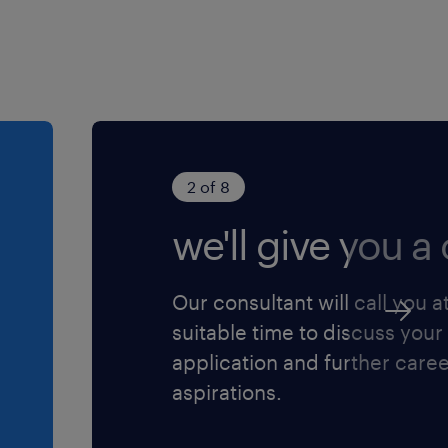
2 of 8
we'll give you a c
Our consultant will call you a
suitable time to discuss your
application and further care
aspirations.