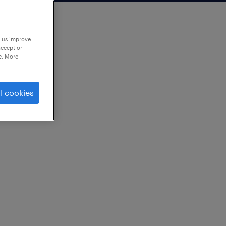
p us improve
accept or
e. More
l cookies