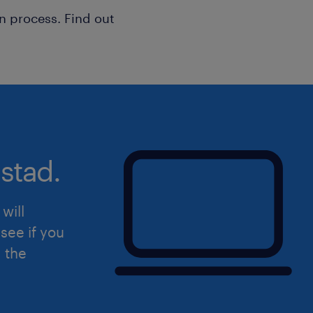
n process. Find out
stad.
will
see if you
d the