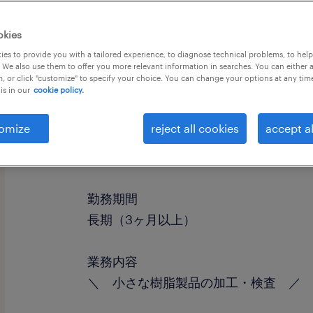
okies
es to provide you with a tailored experience, to diagnose technical problems, to hel
 We also use them to offer you more relevant information in searches. You can either 
, or click "customize" to specify your choice. You can change your options at any tim
is in our
cookie policy.
omize
reject all cookies
accept al
職種
マシンオペレーター、検査
勤務期間
長期（3ヶ月以上）
業務内容
＼ 小さな樹脂製品の加工・検査 ／