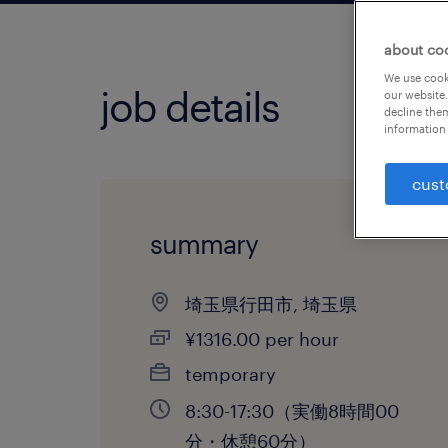
about co
We use cooki
job details
our website.
decline them
information 
cust
summary
埼玉県行田市, 埼玉県
¥1316.00 per hour
temporary
8:30-17:30（実働8時間00
分・休憩60分）