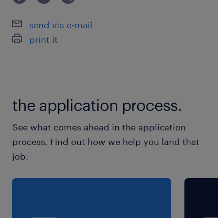
＼大手製薬メーカーさん／
send via e-mail
最寄駅
print it
多賀大社前駅（車5分）
彦根駅（車16分）
米原駅（車25分）
the application process.
休日休暇
シフト制
See what comes ahead in the application
企業カレンダーに準ずる
process. Find out how we help you land that
job.
就業時間
8:30-17:15（実働7時間45分・休憩60分）
残業