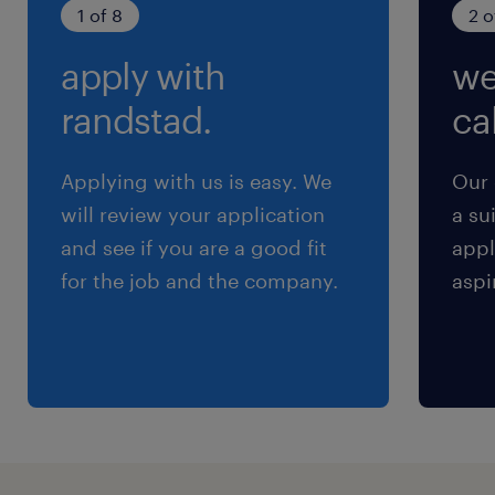
基本的に残業ナシ！ ※業況により発生しても月
1 of 8
2 o
5時間程度
apply with
we
randstad.
cal
Applying with us is easy. We
Our 
will review your application
a su
and see if you are a good fit
appl
for the job and the company.
aspi