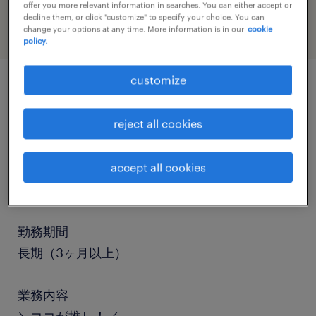
offer you more relevant information in searches. You can either accept or
decline them, or click "customize" to specify your choice. You can
change your options at any time. More information is in our
cookie
policy.
customize
job details
reject all cookies
職種
マシンオペレーター、検査、その他（製造）、仕
accept all cookies
分け・ピッキング・梱包
勤務期間
長期（3ヶ月以上）
業務内容