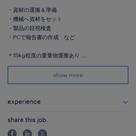
・資材の運搬＆準備
・機械へ資材をセット
・製品の目視検査
・PCで報告書の作成 など
＊15kg程度の重量物運搬あり
...
（1日5個程度）
show more
……………………………☆
※気になったらまず応募！
experience
ご応募お待ちしております※
■未経験OK ■細かい文字や不純物の検査がございます
share this job.
派遣先の特徴