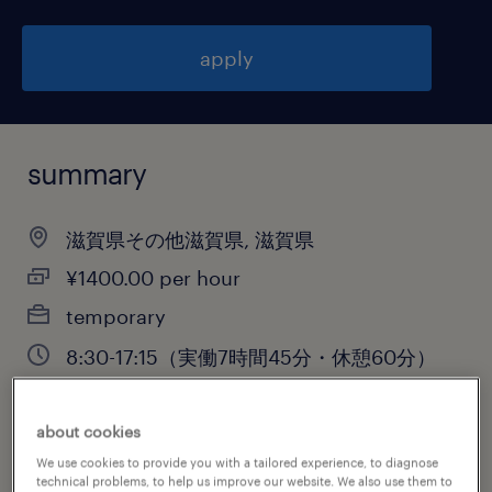
apply
summary
滋賀県その他滋賀県, 滋賀県
¥1400.00 per hour
temporary
8:30-17:15（実働7時間45分・休憩60分）
about cookies
job category
We use cookies to provide you with a tailored experience, to diagnose
technical problems, to help us improve our website. We also use them to
engineering