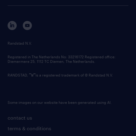
tech suite
disclaimer
equity, diversity, inclusion and belonging
contact us
corporate governance
randstad innovation fund
country websites
Randstad N.V.
contact us
Registered in The Netherlands No: 33216172 Registered office:
Diemermere 25, 1112 TC Diemen, The Netherlands.
RANDSTAD,
is a registered trademark of © Randstad N.V.
Some images on our website have been generated using AI.
contact us
terms & conditions