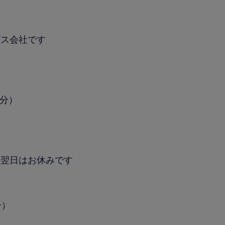
ビス会社です
0分）
の翌日はお休みです
分）