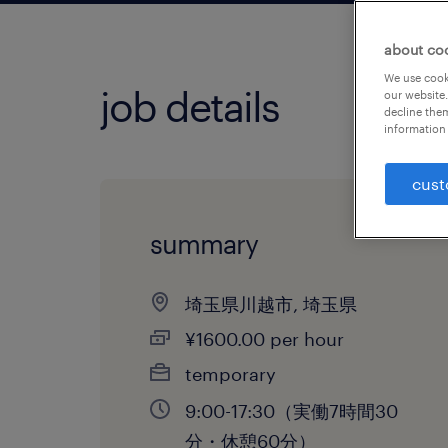
about co
We use cooki
job details
our website.
decline them
information 
cust
summary
埼玉県川越市, 埼玉県
¥1600.00 per hour
temporary
9:00-17:30（実働7時間30
分・休憩60分）