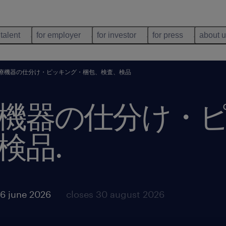
 talent
for employer
for investor
for press
about 
療機器の仕分け・ピッキング・梱包、検査、検品
機器の仕分け・
検品
.
6 june 2026
closes 30 august 2026