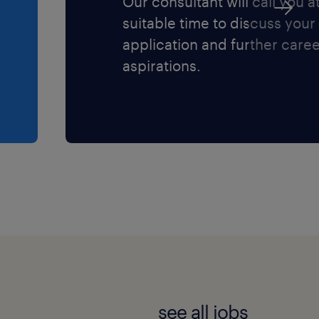
Our consultant will call you a
suitable time to discuss your
application and further care
aspirations.
see all jobs