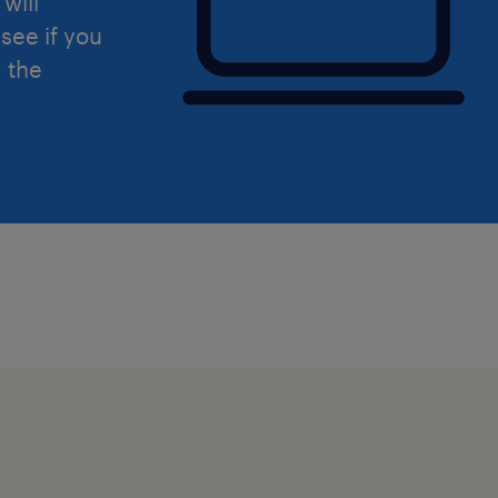
will
see if you
d the