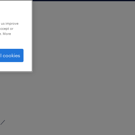
p us improve
accept or
e. More
l cookies
品
 ／