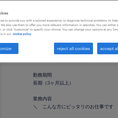
okies
es to provide you with a tailored experience, to diagnose technical problems, to hel
 We also use them to offer you more relevant information in searches. You can either 
, or click "customize" to specify your choice. You can change your options at any tim
is in our
cookie policy.
omize
reject all cookies
accept al
職種
仕分け・ピッキング・梱包、検査、検
勤務期間
長期（3ヶ月以上）
業務内容
＼ こんな方にピッタリのお仕事です