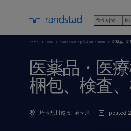
find a job
for
home
jobs
warehousing & distribution
医薬品・医
医薬品・医療
梱包、検査、
埼玉県川越市
,
埼玉県
posted 2