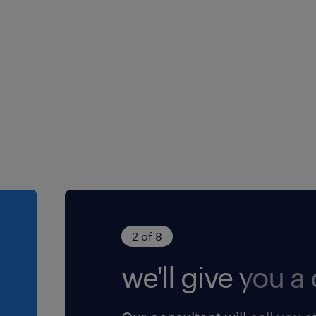
2 of 8
we'll give you a c