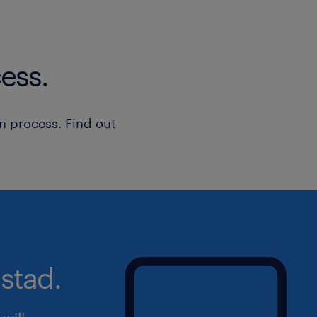
ess.
n process. Find out
stad.