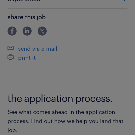
派遣先の特徴
＼未経験OK！／ お気軽にご応募ください◎ 話を聞く
医療器材の洗浄・滅菌代行や、医療機器メーカー
share this job.
だけでもOKです！
向けの物流支援などを手掛ける企業です
最寄駅
send via e-mail
東京モノレール／大井競馬場前駅（徒歩1分）
print it
京急本線／立会川駅（徒歩10分）
休日休暇
土日祝日
the application process.
【土日祝休】週3、４日希望の方もご相談くださ
い ※年末年始休暇：12/27～1/4
See what comes ahead in the application
process. Find out how we help you land that
就業時間
job.
（1）9:00-18:00（実働8時間00分・休憩60分）