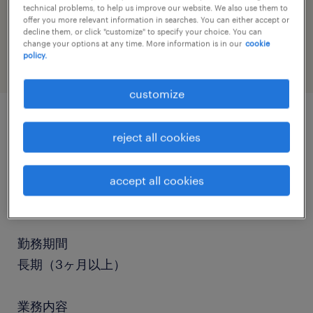
technical problems, to help us improve our website. We also use them to
job category
offer you more relevant information in searches. You can either accept or
warehousing & distribution
decline them, or click "customize" to specify your choice. You can
change your options at any time. More information is in our
cookie
policy.
customize
job details
reject all cookies
職種
accept all cookies
仕分け・ピッキング・梱包、検品、清掃、入出荷
勤務期間
長期（3ヶ月以上）
業務内容