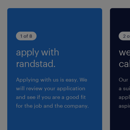
（2）10:00-18:00（実働7時間00分・休憩60
分）
（3）9:00-17:00（実働7時間00分・休憩60分）
※時短勤務も相談OK
1 of 8
2 o
apply with
we
残業
残業ほぼなし♪ 発生した場合ご協力いただ
randstad.
cal
ける方大歓迎★
Applying with us is easy. We
Our 
will review your application
a su
and see if you are a good fit
appl
for the job and the company.
aspi