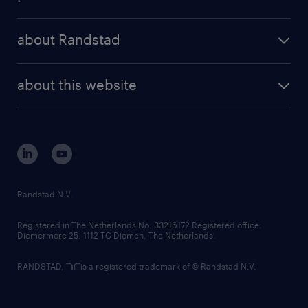
results and reports
randstad operational
press releases
randstad share
randstad professional
about Randstad
news and events
investor contacts
randstad enterprise
company profile
future of work
randstad digital
about this website
sustainability
tech suite
disclaimer
equity, diversity, inclusion and belonging
contact us
corporate governance
randstad innovation fund
country websites
Randstad N.V.
contact us
Registered in The Netherlands No: 33216172 Registered office:
Diemermere 25, 1112 TC Diemen, The Netherlands.
RANDSTAD,
is a registered trademark of © Randstad N.V.