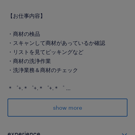
【お仕事内容】
・商材の検品
・スキャンして商材があっているか確認
・リストを見てピッキングなど
・商材の洗浄作業
・洗浄業務＆商材のチェック
＊゜+.＊゜+.＊゜+.＊゜
...
show more
★大井競馬場駅徒歩1分
★残業はほぼなし
experience