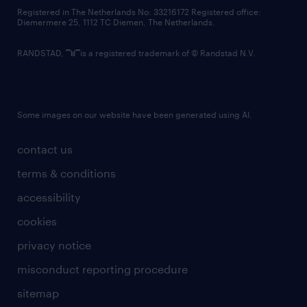
contact us
Registered in The Netherlands No: 33216172 Registered office:
Diemermere 25, 1112 TC Diemen, The Netherlands.
RANDSTAD,
is a registered trademark of © Randstad N.V.
Some images on our website have been generated using AI.
contact us
terms & conditions
accessibility
cookies
privacy notice
misconduct reporting procedure
sitemap