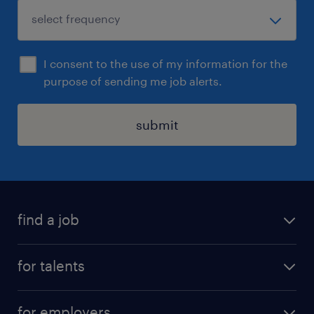
I consent to the use of my information for the
purpose of sending me job alerts.
submit
find a job
all jobs
for talents
career advice
operational career
careers at Randstad
for employers