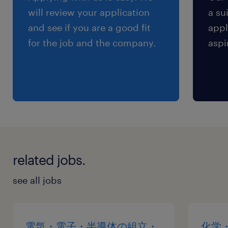
will review your application
a su
and see if you are a good fit
appl
for the job and the company.
aspi
related jobs.
see all jobs
電気・電子・半導体の組立・
化学