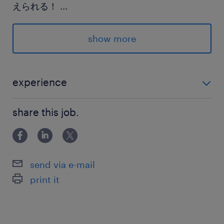
えられる！
...
☆職場の相談はランスタッド担当者に伝えればイ
イ♪
show more
☆退職代行不要！契約満了退職ならランスタッド
担当者に伝えればOK！
experience
派遣先の特徴
未経験でも手順書があるのでわかりやすいです♪ ＼じっ
歯科医療機器の製造・輸入を行っている企業さま
share this job.
くり検討してOK！／ 〇詳細は登録時にご案内 〇見学
です。
は随時可能です！ 〇仕事内容・仕事環境・その他ご条
工場内は空調あり！きれいな作業現場です。
件 全てにご納得いただてからスタート！
send via e-mail
最寄駅
print it
常磐線／ひたち野うしく駅（車13分）
常磐線／荒川沖駅（車15分）
竜ケ崎線／竜ケ崎駅（車25分）