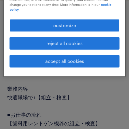
change your options at any time. More information is in our
cookie
policy.
job details
customize
職種
reject all cookies
組立・部品加工、検査
accept all cookies
勤務期間
長期（3ヶ月以上）
業務内容
快適職場で♪【組立・検査】
■お仕事の流れ
【歯科用レントゲン機器の組立・検査】