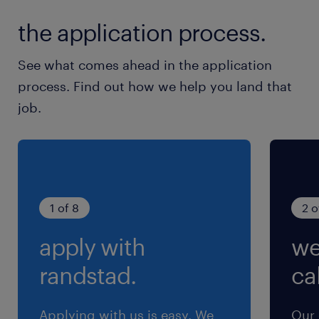
the application process.
休日休暇
土日祝日
See what comes ahead in the application
土日祝日休み（完全週休2日制）※月曜～金曜ま
process. Find out how we help you land that
での週5日勤務となります
job.
就業時間
8:20-17:10（実働8時間00分・休憩50分）
残業
1 of 8
2 o
最大月10時間ほど
apply with
we
randstad.
cal
Applying with us is easy. We
Our 