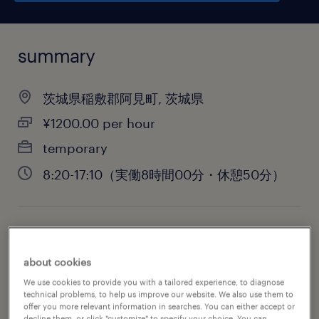
summary
茨城県稲敷郡阿見町, 茨城県
¥1200.00 per hour
temporary
8:20-17:10（実働8時間00分・休憩50分）
job category
engineering
about cookies
We use cookies to provide you with a tailored experience, to diagnose
technical problems, to help us improve our website. We also use them to
offer you more relevant information in searches. You can either accept or
decline them, or click "customize" to specify your choice. You can