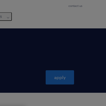
contact us
us
apply