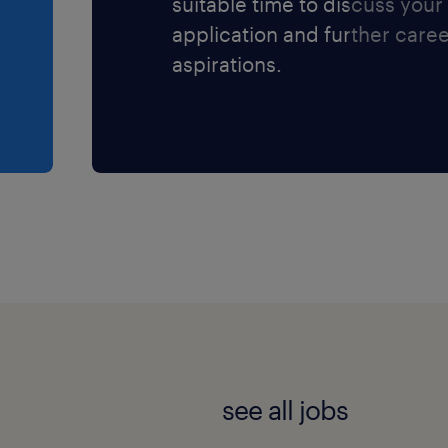
suitable time to discuss your
application and further care
aspirations.
see all jobs