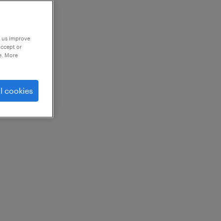
p us improve
accept or
e. More
l cookies