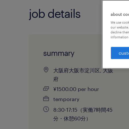
job details
about co
We use cooki
our website.
decline them
information 
summary
cust
大阪府大阪市淀川区, 大阪
府
¥1500.00 per hour
temporary
8:30-17:15（実働7時間45
分・休憩60分）