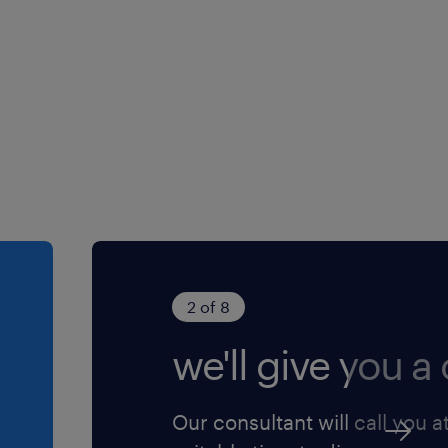
2 of 8
we'll give you a c
Our consultant will call you a