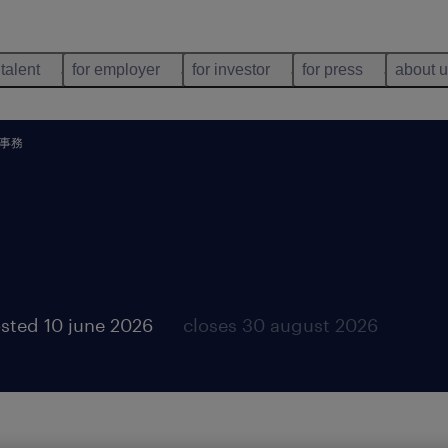
 talent
for employer
for investor
for press
about 
事務
sted 10 june 2026
closes 30 august 2026