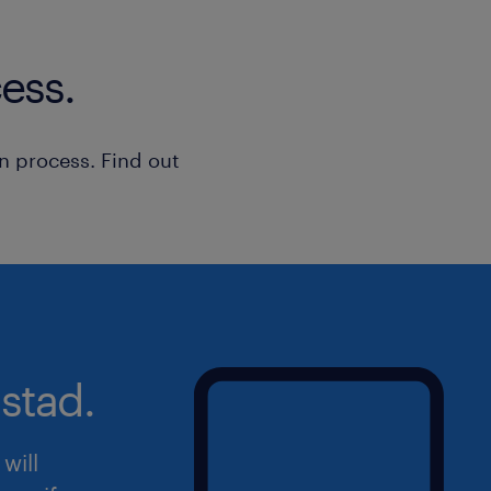
ess.
n process. Find out
stad.
will