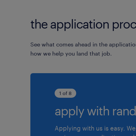
the application proc
See what comes ahead in the applicatio
how we help you land that job.
1 of 8
apply with rand
Applying with us is easy. We 