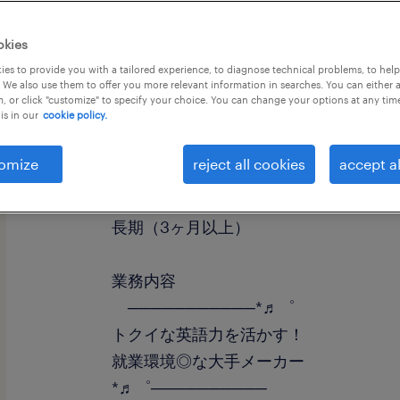
okies
es to provide you with a tailored experience, to diagnose technical problems, to hel
 We also use them to offer you more relevant information in searches. You can either 
, or click "customize" to specify your choice. You can change your options at any tim
is in our
cookie policy.
職種
英文事務
omize
reject all cookies
accept al
勤務期間
長期（3ヶ月以上）
業務内容
───────────*♬゜
トクイな英語力を活かす！
就業環境◎な大手メーカー
*♬゜──────────