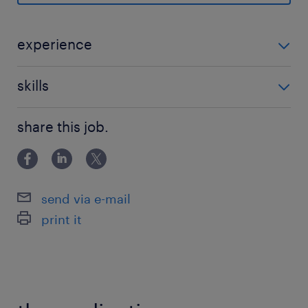
派遣先の特徴
大手家電グループの技術力を活かし、水まわり設
experience
備や内装建材をトータルに手掛ける大手住設メー
・何らかの事務経験のある方 ・電話、メール対応ので
カーです。「家事負担を減らす独自の素材・家電
skills
きる方 ▼こんな経験があれば大歓迎です！ ・受発注業
連携技術」に強みがあり、快適で先進的な住空間
務（営業事務）のご経験のある方 ・問い合わせ対応の
・PCへの入力に抵抗がない方
を形にしています。
share this job.
ご経験のある方
・Excelスキル（入力程度でOK）
★専用システムは入社後に覚えていただければOKです♪
最寄駅
各線／名古屋駅（徒歩7分）
send via e-mail
桜通線／国際センター駅（徒歩14分）
print it
あおなみ線／ささしまライブ駅（徒歩14分）
休日休暇
土日祝日