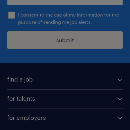
I consent to the use of my information for the
purpose of sending me job alerts.
submit
find a job
all jobs
for talents
career advice
operational career
careers at Randstad
for employers
professional career