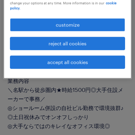
change your options at any time. More information is in our
cookie
job details
policy.
customize
職種
営業事務
reject all cookies
勤務期間
accept all cookies
長期（3ヶ月以上）
業務内容
＼名駅から徒歩圏内★時給1500円◎大手住設メ
ーカーで事務／
◎ショールーム併設の自社ビル勤務で環境抜群♪
◎土日祝休みでオンオフしっかり
◎大手ならではのキレイなオフィス環境◎