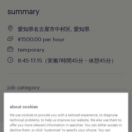
summary
愛知県名古屋市中村区, 愛知県
¥1500.00 per hour
temporary
8:45-17:15（実働7時間45分・休憩45分）
job category
administrative & support services
about cookies
We use cookies to provide you with a tailored experience, to diagnose
technical problems, to help us improve our website. We also use them to
offer you more relevant information in searches. You can either accept or
decline them, or click "customize" to specify your choice. You can