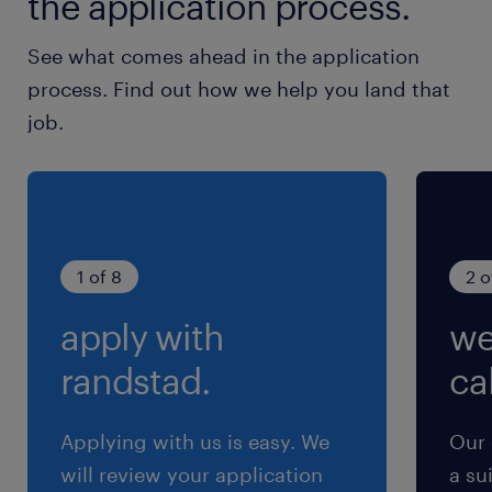
the application process.
就業時間
See what comes ahead in the application
8:45-17:15（実働7時間45分・休憩45分）
process. Find out how we help you land that
job.
残業
月15時間程度
1 of 8
2 o
apply with
we
randstad.
cal
Applying with us is easy. We
Our 
will review your application
a su