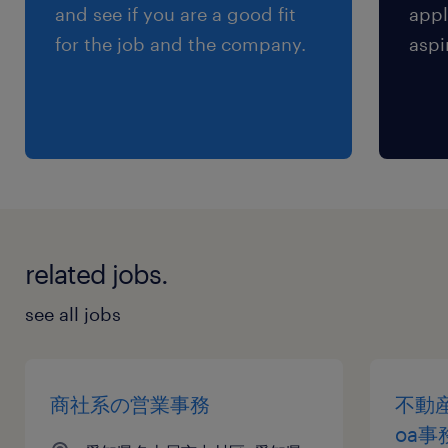
and see if you are a good fit
appl
for the job and the company.
aspi
related jobs.
see all jobs
商社系の営業事務
不動
oa事