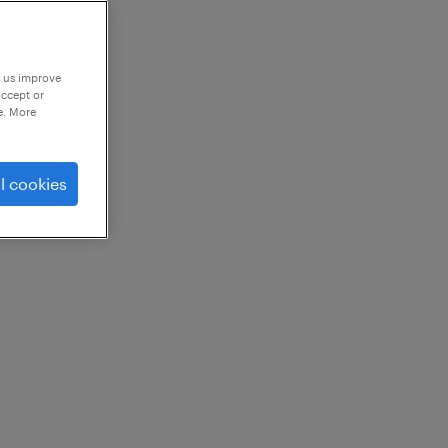
p us improve
accept or
e. More
l cookies