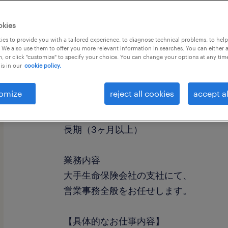
okies
es to provide you with a tailored experience, to diagnose technical problems, to hel
 We also use them to offer you more relevant information in searches. You can either 
, or click "customize" to specify your choice. You can change your options at any tim
is in our
cookie policy.
職種
営業事務
omize
reject all cookies
accept al
勤務期間
長期（3ヶ月以上）
業務内容
大手生命保険会社の支社にて、
営業事務全般をお任せします。
【具体的なお仕事内容】