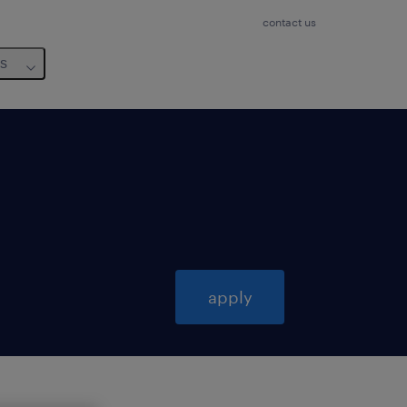
contact us
us
apply