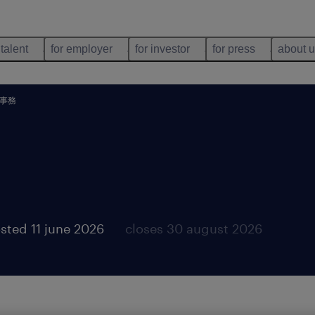
 talent
for employer
for investor
for press
about 
事務
sted 11 june 2026
closes 30 august 2026