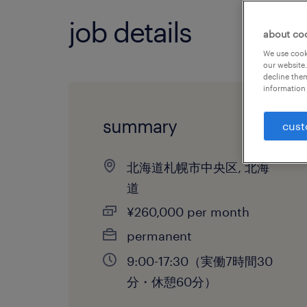
job details
about co
We use cooki
our website.
decline them
information 
summary
cust
北海道札幌市中央区, 北海
道
¥260,000 per month
permanent
9:00-17:30（実働7時間30
分・休憩60分）