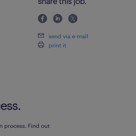
share this job.
方（文字入力、Excel、Word） 【選
■適性検査・オンライン説明会 ■面接2
次はオンラインを予
send via e-mail
print it
ess.
n process. Find out