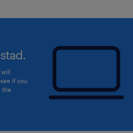
stad.
will
see if you
d the