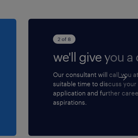
2 of 8
we'll give you a c
Our consultant will call you a
suitable time to discuss your
application and further care
aspirations.