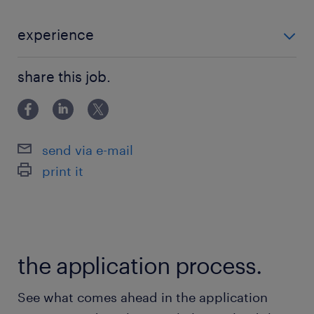
貸は東京No.1の230棟。分譲マンションは全国規
模で業界トップクラスの供給戸数を誇ります。大
experience
規模リフォーム受注実績は圧倒的No.1、マンショ
ＰＣスキル（ワード・エクセル）の基本操作ができる
ンリフォームは９年連続全国売上No.1。大手デベ
share this job.
方 ※不動産業界未経験者歓迎
ロッパーの知名度、総合力、商品力は他社と比べ
ても自信があります。
send via e-mail
求められる経験
print it
ＰＣスキル（ワード・エクセル）の基本操作がで
きる方
※不動産業界未経験者歓迎
the application process.
保険
健康保険,厚生年金保険,雇用保険,労災保険
See what comes ahead in the application