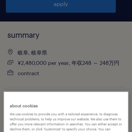
apply
summary
岐阜, 岐阜県
¥2,480,000 per year, 年収248 ～ 248万円
contract
job category
about cookies
administrative & support services
We use cookies to provide you with a tailored experience, to diagnose
technical problems, to help us improve our website. We also use them to
offer you more relevant information in searches. You can either accept or
decline them, or click "customize" to specify your choice. You can