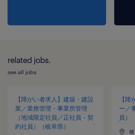
給与
年収248 ～ 248万円
賞与
有り（年間2回）
雇用期間
related jobs.
期間の定めなし
see all jobs
【障がい者求人】建築・建設
【障
業／業務管理・事業所管理
ー／
（地域限定社員／正社員・契
員）
約社員）（岐阜県）
岐