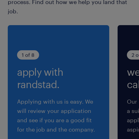
process. Find out how we help you land that
待遇・福利厚生
job.
自社系列ホテル割引（最大7割） 、保養所完備
（軽井沢、八ヶ岳など）、従業員持株会・財形貯
蓄・提携住宅ローン・生損保の団体扱い、建築士
等の資格試験費用を当社規定により補助（合格
時）団体扱い・建築士等の資格試験費用を当社規
1 of 8
2 o
定により補助（合格時）、建築士等の受験講座提
apply with
we
携割引 、新宿住友クリニックでの内科・歯科の
診療・投薬料無料（健康保険適用範囲内）※社員
randstad.
cal
のみ、人間ドック費用補助・インフルエンザ予防
接種費用補助（年1回）
Applying with us is easy. We
Our 
will review your application
a su
休日休暇
and see if you are a good fit
appl
週休2日制（部署により曜日は異なる）
for the job and the company.
aspi