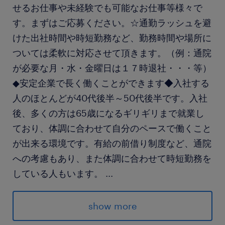
せるお仕事や未経験でも可能なお仕事等様々で
す。まずはご応募ください。☆通勤ラッシュを避
けた出社時間や時短勤務など、勤務時間や場所に
ついては柔軟に対応させて頂きます。（例：通院
が必要な月・水・金曜日は１７時退社・・・等）
◆安定企業で長く働くことができます◆入社する
人のほとんどが40代後半～50代後半です。入社
後、多くの方は65歳になるギリギリまで就業し
ており、体調に合わせて自分のペースで働くこと
が出来る環境です。有給の前借り制度など、通院
への考慮もあり、また体調に合わせて時短勤務を
している人もいます。
...
東証プライム上場企業は1,800社以上あります
が、当社の経常利益は2,000億円を超えており、
show more
上位に入っています。【収益基盤】主力のビル賃