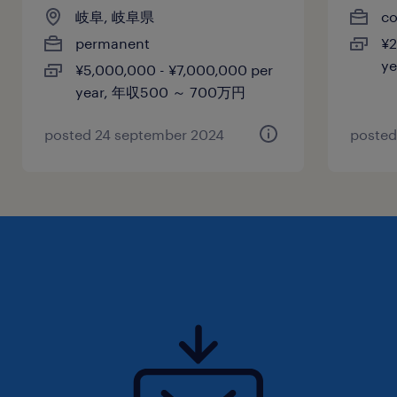
岐阜, 岐阜県
co
permanent
¥2
y
¥5,000,000 - ¥7,000,000 per
year, 年収500 ～ 700万円
posted 24 september 2024
posted