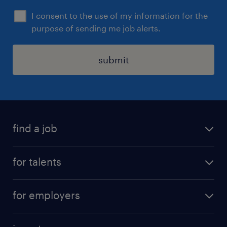
I consent to the use of my information for the
purpose of sending me job alerts.
submit
find a job
all jobs
for talents
career advice
operational career
careers at Randstad
for employers
professional career
staffing solutions
digital career